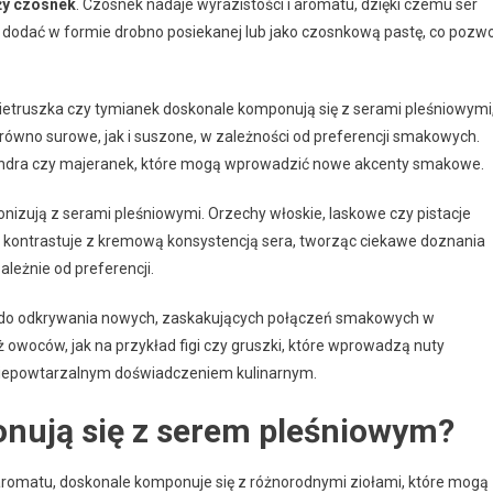
ży czosnek
. Czosnek nadaje wyrazistości i aromatu, dzięki czemu ser
o dodać w formie drobno posiekanej lub jako czosnkową pastę, co pozwo
 pietruszka czy tymianek doskonale komponują się z serami pleśniowymi
arówno surowe, jak i suszone, w zależności od preferencji smakowych.
olendra czy majeranek, które mogą wprowadzić nowe akcenty smakowe.
onizują z serami pleśniowymi. Orzechy włoskie, laskowe czy pistacje
ć kontrastuje z kremową konsystencją sera, tworząc ciekawe doznania
leżnie od preferencji.
 do odkrywania nowych, zaskakujących połączeń smakowych w
woców, jak na przykład figi czy gruszki, które wprowadzą nuty
 niepowtarzalnym doświadczeniem kulinarnym.
ponują się z serem pleśniowym?
aromatu, doskonale komponuje się z różnorodnymi ziołami, które mogą