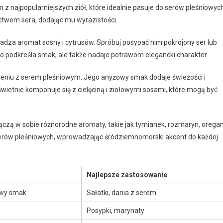
m z najpopularniejszych ziół, które idealnie pasuje do serów pleśniowych
ctwem sera, dodając mu wyrazistości.
wadza aromat sosny i cytrusów. Spróbuj posypać nim pokrojony ser lub
o podkreśla smak, ale także nadaje potrawom elegancki charakter.
czeniu z serem pleśniowym. Jego anyżowy smak dodaje świeżości i
n świetnie komponuje się z cielęciną i ziołowymi sosami, które mogą być
 łączą w sobie różnorodne aromaty, takie jak tymianek, rozmaryn, orega
 serów pleśniowych, wprowadzając śródziemnomorski akcent do każdej
Najlepsze zastosowanie
awy smak
Sałatki, dania z serem
Posypki, marynaty