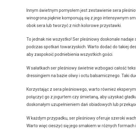
Innym świetnym pomysłem jest zestawienie sera pleśniowe
winogrona pięknie komponują się z jego intensywnym s
obok sera lub tworzyć z nich kolorowe przystawki.
To jednak nie wszystko! Ser pleśniowy doskonale nadaje s
podczas spotkań towarzyskich. Warto dodać do takiej desk
aby zaspokoić podniebienia wszystkich gości.
W sałatkach ser pleśniowy świetnie wzbogaci całość teks
dressingiem na bazie oliwy i octu balsamicznego. Taki d
Korzystając z sera pleśniowego, warto również eksperym
połączyć go z jogurtem czy śmietaną, aby uzyskać gładk
doskonałym uzupełnieniem dań obiadowych lub przekąs
W każdym przypadku, ser pleśniowy oferuje szeroki wach
Warto więc cieszyć się jego smakiem w różnych formach i