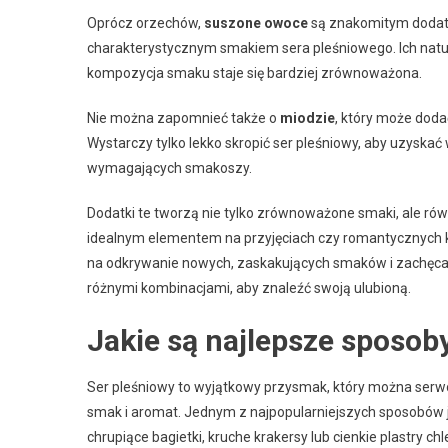
Oprócz orzechów,
suszone owoce
są znakomitym doda
charakterystycznym smakiem sera pleśniowego. Ich natur
kompozycja smaku staje się bardziej zrównoważona.
Nie można zapomnieć także o
miodzie
, który może dodać
Wystarczy tylko lekko skropić ser pleśniowy, aby uzyska
wymagających smakoszy.
Dodatki te tworzą nie tylko zrównoważone smaki, ale równ
idealnym elementem na przyjęciach czy romantycznych k
na odkrywanie nowych, zaskakujących smaków i zachęca 
różnymi kombinacjami, aby znaleźć swoją ulubioną.
Jakie są najlepsze sposob
Ser pleśniowy to wyjątkowy przysmak, który można serwo
smak i aromat. Jednym z najpopularniejszych sposobów 
chrupiące bagietki, kruche krakersy lub cienkie plastry 