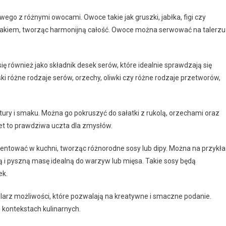
go z różnymi owocami. Owoce takie jak gruszki, jabłka, figi czy
makiem, tworząc harmonijną całość. Owoce można serwować na talerzu
ię również jako składnik desek serów, które idealnie sprawdzają się
i różne rodzaje serów, orzechy, oliwki czy różne rodzaje przetworów,
tury i smaku. Można go pokruszyć do sałatki z rukolą, orzechami oraz
uet to prawdziwa uczta dla zmysłów.
entować w kuchni, tworząc różnorodne sosy lub dipy. Można na przykł
ą i pyszną masę idealną do warzyw lub mięsa. Takie sosy będą
ek.
larz możliwości, które pozwalają na kreatywne i smaczne podanie.
 kontekstach kulinarnych.