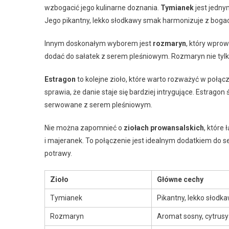
wzbogacić jego kulinarne doznania.
Tymianek
jest jedny
Jego pikantny, lekko słodkawy smak harmonizuje z boga
Innym doskonałym wyborem jest
rozmaryn
, który wpro
dodać do sałatek z serem pleśniowym. Rozmaryn nie tylk
Estragon
to kolejne zioło, które warto rozważyć w połą
sprawia, że danie staje się bardziej intrygujące. Estrago
serwowane z serem pleśniowym.
Nie można zapomnieć o
ziołach prowansalskich
, które
i majeranek. To połączenie jest idealnym dodatkiem do
potrawy.
Zioło
Główne cechy
Tymianek
Pikantny, lekko słodk
Rozmaryn
Aromat sosny, cytrusy