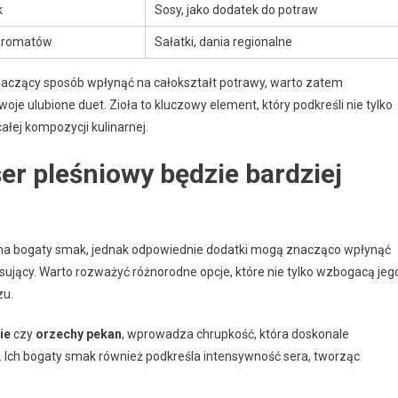
k
Sosy, jako dodatek do potraw
aromatów
Sałatki, dania regionalne
aczący sposób wpłynąć na całokształt potrawy, warto zatem
e ulubione duet. Zioła to kluczowy element, który podkreśli nie tylko
łej kompozycji kulinarnej.
ser pleśniowy będzie bardziej
e ma bogaty smak, jednak odpowiednie dodatki mogą znacząco wpłynąć
eresujący. Warto rozważyć różnorodne opcje, które nie tylko wzbogacą jeg
zu.
ie
czy
orzechy pekan
, wprowadza chrupkość, która doskonale
 Ich bogaty smak również podkreśla intensywność sera, tworząc