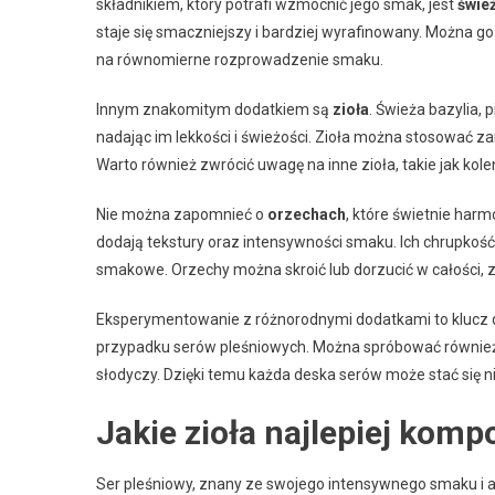
składnikiem, który potrafi wzmocnić jego smak, jest
świe
staje się smaczniejszy i bardziej wyrafinowany. Można g
na równomierne rozprowadzenie smaku.
Innym znakomitym dodatkiem są
zioła
. Świeża bazylia,
nadając im lekkości i świeżości. Zioła można stosować z
Warto również zwrócić uwagę na inne zioła, takie jak k
Nie można zapomnieć o
orzechach
, które świetnie harm
dodają tekstury oraz intensywności smaku. Ich chrupkoś
smakowe. Orzechy można skroić lub dorzucić w całości, za
Eksperymentowanie z różnorodnymi dodatkami to klucz
przypadku serów pleśniowych. Można spróbować również o
słodyczy. Dzięki temu każda deska serów może stać się
Jakie zioła najlepiej kom
Ser pleśniowy, znany ze swojego intensywnego smaku i 