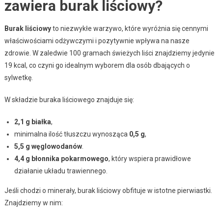
zawiera burak liściowy?
Burak liściowy
to niezwykłe warzywo, które wyróżnia się cennymi
właściwościami odżywczymi i pozytywnie wpływa na nasze
zdrowie. W zaledwie 100 gramach świeżych liści znajdziemy jedynie
19 kcal, co czyni go idealnym wyborem dla osób dbających o
sylwetkę.
W składzie buraka liściowego znajduje się:
2,1 g białka
,
minimalna ilość tłuszczu wynosząca
0,5 g
,
5,5 g węglowodanów
.
4,4 g błonnika pokarmowego
, który wspiera prawidłowe
działanie układu trawiennego.
Jeśli chodzi o minerały, burak liściowy obfituje w istotne pierwiastki.
Znajdziemy w nim: