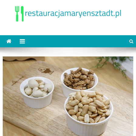
Skip
to
content
restauracjamaryensztadt.pl