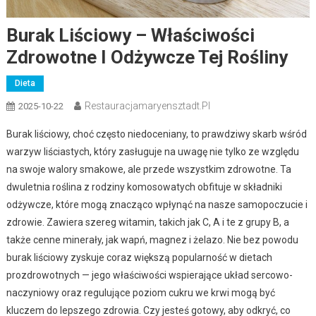
Burak Liściowy – Właściwości
Zdrowotne I Odżywcze Tej Rośliny
Dieta
Restauracjamaryensztadt.pl
2025-10-22
Burak liściowy, choć często niedoceniany, to prawdziwy skarb wśród
warzyw liściastych, który zasługuje na uwagę nie tylko ze względu
na swoje walory smakowe, ale przede wszystkim zdrowotne. Ta
dwuletnia roślina z rodziny komosowatych obfituje w składniki
odżywcze, które mogą znacząco wpłynąć na nasze samopoczucie i
zdrowie. Zawiera szereg witamin, takich jak C, A i te z grupy B, a
także cenne minerały, jak wapń, magnez i żelazo. Nie bez powodu
burak liściowy zyskuje coraz większą popularność w dietach
prozdrowotnych — jego właściwości wspierające układ sercowo-
naczyniowy oraz regulujące poziom cukru we krwi mogą być
kluczem do lepszego zdrowia. Czy jesteś gotowy, aby odkryć, co