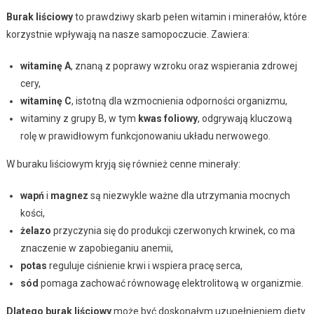
Burak liściowy
to prawdziwy skarb pełen witamin i minerałów, które
korzystnie wpływają na nasze samopoczucie. Zawiera:
witaminę A
, znaną z poprawy wzroku oraz wspierania zdrowej
cery,
witaminę C
, istotną dla wzmocnienia odporności organizmu,
witaminy z grupy B, w tym
kwas foliowy
, odgrywają kluczową
rolę w prawidłowym funkcjonowaniu układu nerwowego.
W buraku liściowym kryją się również cenne minerały:
wapń
i
magnez
są niezwykle ważne dla utrzymania mocnych
kości,
żelazo
przyczynia się do produkcji czerwonych krwinek, co ma
znaczenie w zapobieganiu anemii,
potas
reguluje ciśnienie krwi i wspiera pracę serca,
sód
pomaga zachować równowagę elektrolitową w organizmie.
Dlatego burak liściowy
może być doskonałym uzupełnieniem diety