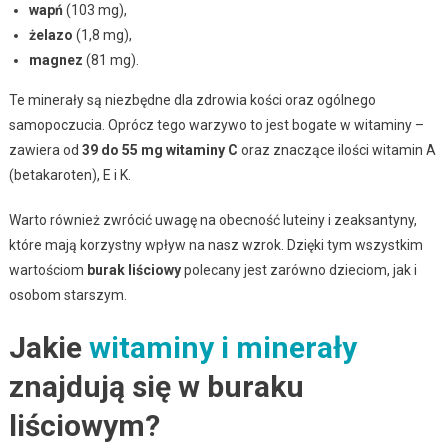
wapń
(103 mg),
żelazo
(1,8 mg),
magnez
(81 mg).
Te minerały są niezbędne dla zdrowia kości oraz ogólnego
samopoczucia. Oprócz tego warzywo to jest bogate w witaminy –
zawiera od
39 do 55 mg witaminy C
oraz znaczące ilości witamin A
(betakaroten), E i K.
Warto również zwrócić uwagę na obecność luteiny i zeaksantyny,
które mają korzystny wpływ na nasz wzrok. Dzięki tym wszystkim
wartościom
burak liściowy
polecany jest zarówno dzieciom, jak i
osobom starszym.
Jakie
witaminy i minerały
znajdują się w buraku
liściowym?