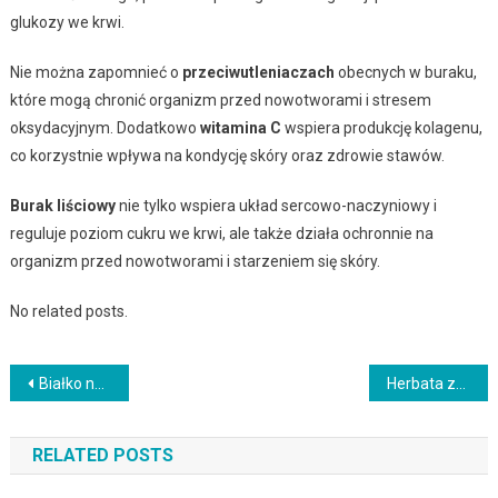
glukozy we krwi.
Nie można zapomnieć o
przeciwutleniaczach
obecnych w buraku,
które mogą chronić organizm przed nowotworami i stresem
oksydacyjnym. Dodatkowo
witamina C
wspiera produkcję kolagenu,
co korzystnie wpływa na kondycję skóry oraz zdrowie stawów.
Burak liściowy
nie tylko wspiera układ sercowo-naczyniowy i
reguluje poziom cukru we krwi, ale także działa ochronnie na
organizm przed nowotworami i starzeniem się skóry.
No related posts.
Nawigacja
Białko na odchudzanie – jak wspiera redukcję tkanki tłuszczowej?
Herbata ze skrzypu i pokrzywy – zdrowotne właściwości i przygotowanie
wpisu
RELATED POSTS