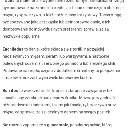
Tacos
to małe tortille wypełnione różnorodnymi składnikami. Mogą
być podawane na zimno lub ciepło, a ich nadzienie często obejmuje
mięso, ryby, warzywa, a także różne sosy i przyprawy. Tacos mogą
być spożywane jako przekąska lub pełnoprawne danie, a ich
dostosowanie do indywidualnych preferencji sprawia, że są
niezwykle popularne.
Enchiladas
to danie, które składa się z tortilli, najczęściej
nadziewanych mięsem, serami lub warzywami, a następnie
polewanych sosem z czerwonego pomidora lub zielonego chili.
Podawane na ciepło, często z dodatkiem śmietany, to połączenie
smaków, które zachwyca wielu koneserów kuchni.
Burritos
to większe tortille, które są starannie zawijane w taki
sposób, aby zamknąć nadzienie w środku. Można je wypełniać
różnorodnymi składnikami, takimi jak fasola, ryż, warzywa oraz
mięso, co sprawia, że są idealnym daniem na sycący posiłek.
Nie można zapomnieć o
guacamole
, popularnej salsie, której