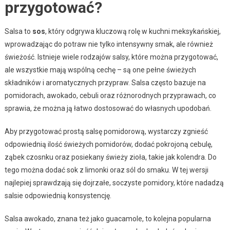
przygotować?
Salsa to
sos
, który odgrywa kluczową rolę w kuchni meksykańskiej,
wprowadzając do potraw nie tylko intensywny smak, ale również
świeżość. Istnieje wiele rodzajów salsy, które można przygotować,
ale wszystkie mają wspólną cechę – są one pełne świeżych
składników i aromatycznych przypraw. Salsa często bazuje na
pomidorach, awokado, cebuli oraz różnorodnych przyprawach, co
sprawia, że ​​można ją łatwo dostosować do własnych upodobań.
Aby przygotować prostą salsę pomidorową, wystarczy zgnieść
odpowiednią ilość świeżych pomidorów, dodać pokrojoną cebulę,
ząbek czosnku oraz posiekany świeży zioła, takie jak kolendra. Do
tego można dodać sok z limonki oraz sól do smaku. W tej wersji
najlepiej sprawdzają się dojrzałe, soczyste pomidory, które nadadzą
salsie odpowiednią konsystencję.
Salsa awokado, znana też jako guacamole, to kolejna popularna