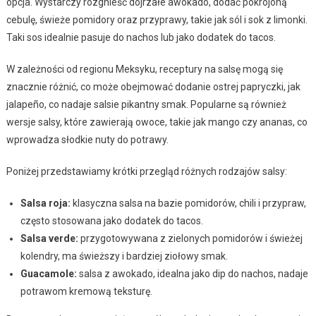
opcja. Wystarczy rozgnieść dojrzałe awokado, dodać pokrojoną
cebulę, świeże pomidory oraz przyprawy, takie jak sól i sok z limonki.
Taki sos idealnie pasuje do nachos lub jako dodatek do tacos.
W zależności od regionu Meksyku, receptury na salsę mogą się
znacznie różnić, co może obejmować dodanie ostrej papryczki, jak
jalapeño, co nadaje salsie pikantny smak. Popularne są również
wersje salsy, które zawierają owoce, takie jak mango czy ananas, co
wprowadza słodkie nuty do potrawy.
Poniżej przedstawiamy krótki przegląd różnych rodzajów salsy:
Salsa roja:
klasyczna salsa na bazie pomidorów, chili i przypraw,
często stosowana jako dodatek do tacos.
Salsa verde:
przygotowywana z zielonych pomidorów i świeżej
kolendry, ma świeższy i bardziej ziołowy smak.
Guacamole:
salsa z awokado, idealna jako dip do nachos, nadaje
potrawom kremową teksturę.