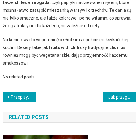
także
chiles en nogada
, czyli papryki nadziewane mięsem, które
można łatwo zastąpić mieszanką warzyw i orzechów. Te dania są
nie tylko smaczne, ale także kolorowe i pełne witamin, co sprawia,
że są atrakcyjne dla każdego, niezależnie od diety.
Na koniec, warto wspomnieć o
słodkim
aspekcie meksykańskiej
kuchni. Desery takie jak
fruits with chili
czy tradycyjne
churros
również mogą być wegetariańskie, dając przyjemność każdemu
smakoszowi.
No related posts.
Nawigacja
Przepisy na afrykańskie desery: Słodkie rozkosze z czarnego kontynentu
Jak przygotować bibimbap: Klasyczne danie ryżowe z Korei
wpisu
RELATED POSTS