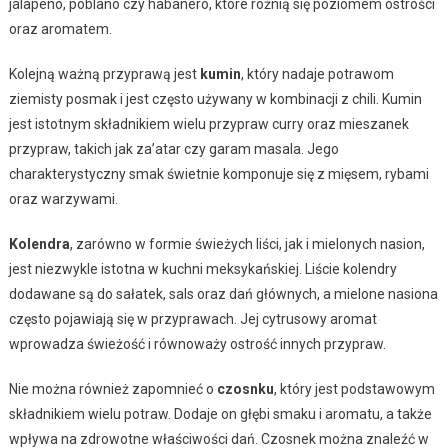
jalapeño, poblano czy habanero, które różnią się poziomem ostrości
oraz aromatem.
Kolejną ważną przyprawą jest
kumin
, który nadaje potrawom
ziemisty posmak i jest często używany w kombinacji z chili. Kumin
jest istotnym składnikiem wielu przypraw curry oraz mieszanek
przypraw, takich jak za’atar czy garam masala. Jego
charakterystyczny smak świetnie komponuje się z mięsem, rybami
oraz warzywami.
Kolendra
, zarówno w formie świeżych liści, jak i mielonych nasion,
jest niezwykle istotna w kuchni meksykańskiej. Liście kolendry
dodawane są do sałatek, sals oraz dań głównych, a mielone nasiona
często pojawiają się w przyprawach. Jej cytrusowy aromat
wprowadza świeżość i równoważy ostrość innych przypraw.
Nie można również zapomnieć o
czosnku
, który jest podstawowym
składnikiem wielu potraw. Dodaje on głębi smaku i aromatu, a także
wpływa na zdrowotne właściwości dań. Czosnek można znaleźć w