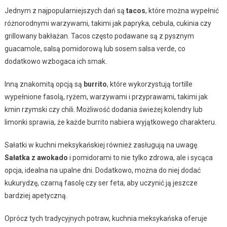
Jednym z najpopularniejszych dań są
tacos
, które można wypełnić
różnorodnymi warzywami, takimi jak papryka, cebula, cukinia czy
grillowany bakłażan. Tacos często podawane są z pysznym
guacamole, salsą pomidorową lub sosem salsa verde, co
dodatkowo wzbogaca ich smak.
Inną znakomitą opcją są
burrito
, które wykorzystują tortille
wypełnione fasolą, ryżem, warzywami i przyprawami, takimi jak
kmin rzymski czy chili. Możliwość dodania świeżej kolendry lub
limonki sprawia, że każde burrito nabiera wyjątkowego charakteru.
Sałatki w kuchni meksykańskiej również zasługują na uwagę.
Sałatka z awokado
i pomidorami to nie tylko zdrowa, ale i sycąca
opcja, idealna na upalne dni. Dodatkowo, można do niej dodać
kukurydzę, czarną fasolę czy ser feta, aby uczynić ją jeszcze
bardziej apetyczną.
Oprócz tych tradycyjnych potraw, kuchnia meksykańska oferuje