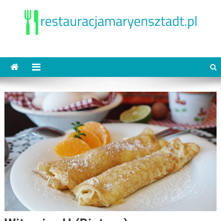
Skip
to
content
restauracjamaryensztadt.pl