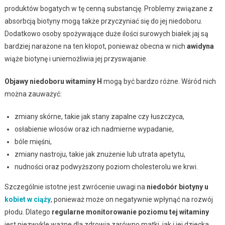
produktów bogatych w tę cenną substancję. Problemy związane z
absorbcją biotyny mogą także przyczyniać się do jej niedoboru.
Dodatkowo osoby spożywające duże ilości surowych białek jaj są
bardziej narażone na ten kłopot, ponieważ obecna w nich
awidyna
wiąże biotynę i uniemożliwia jej przyswajanie.
Objawy niedoboru witaminy H
mogą być bardzo różne. Wśród nich
można zauważyć:
zmiany skórne, takie jak stany zapalne czy łuszczyca,
osłabienie włosów oraz ich nadmierne wypadanie,
bóle mięśni,
zmiany nastroju, takie jak znużenie lub utrata apetytu,
nudności oraz podwyższony poziom cholesterolu we krwi.
Szczególnie istotne jest zwrócenie uwagi na
niedobór biotyny u
kobiet w ciąży
, ponieważ może on negatywnie wpłynąć na rozwój
płodu. Dlatego
regularne monitorowanie poziomu tej witaminy
jest niezwykle ważne dla zdrowia zarówno matki, jak i jej dziecka.