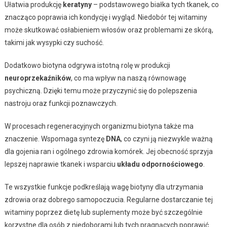
Ułatwia produkcję
keratyny
– podstawowego białka tych tkanek, co
znacząco poprawia ich kondycję i wygląd. Niedobór tej witaminy
może skutkować osłabieniem włosów oraz problemami ze skórą,
takimi jak wysypki czy suchość.
Dodatkowo biotyna odgrywa istotną rolę w produkcji
neuroprzekaźników
, co ma wpływ na naszą równowagę
psychiczną. Dzięki temu może przyczynić się do polepszenia
nastroju oraz funkcji poznawczych.
W procesach regeneracyjnych organizmu biotyna także ma
znaczenie. Wspomaga syntezę
DNA
, co czyni ją niezwykle ważną
dla gojenia ran i ogólnego zdrowia komórek. Jej obecność sprzyja
lepszej naprawie tkanek i wsparciu
układu odpornościowego
.
Te wszystkie funkcje podkreślają wagę biotyny dla utrzymania
zdrowia oraz dobrego samopoczucia. Regularne dostarczanie tej
witaminy poprzez dietę lub suplementy może być szczególnie
korzystne dla osób z niedoborami lub tych pragnących poprawić