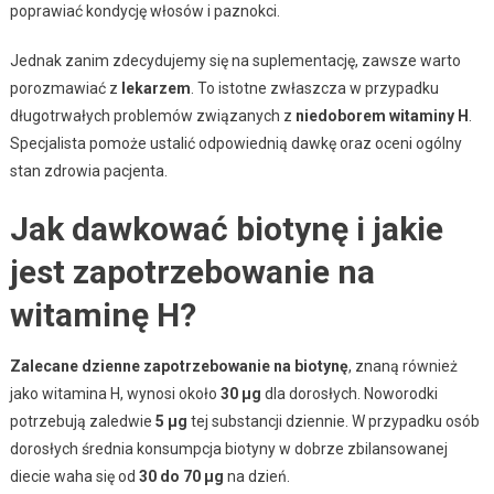
poprawiać kondycję włosów i paznokci.
Jednak zanim zdecydujemy się na suplementację, zawsze warto
porozmawiać z
lekarzem
. To istotne zwłaszcza w przypadku
długotrwałych problemów związanych z
niedoborem witaminy H
.
Specjalista pomoże ustalić odpowiednią dawkę oraz oceni ogólny
stan zdrowia pacjenta.
Jak dawkować biotynę i jakie
jest zapotrzebowanie na
witaminę H?
Zalecane dzienne zapotrzebowanie na biotynę
, znaną również
jako witamina H, wynosi około
30 µg
dla dorosłych. Noworodki
potrzebują zaledwie
5 µg
tej substancji dziennie. W przypadku osób
dorosłych średnia konsumpcja biotyny w dobrze zbilansowanej
diecie waha się od
30 do 70 µg
na dzień.