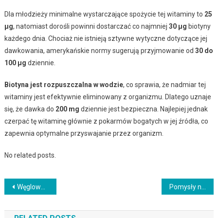
Dla młodzieży minimalne wystarczające spożycie tej witaminy to
25
µg
, natomiast dorośli powinni dostarczać co najmniej
30 µg
biotyny
każdego dnia. Chociaż nie istnieją sztywne wytyczne dotyczące jej
dawkowania, amerykańskie normy sugerują przyjmowanie od
30 do
100 µg
dziennie.
Biotyna jest rozpuszczalna w wodzie
, co sprawia, że nadmiar tej
witaminy jest efektywnie eliminowany z organizmu. Dlatego uznaje
się, że dawka do
200 mg
dziennie jest bezpieczna. Najlepiej jednak
czerpać tę witaminę głównie z pokarmów bogatych w jej źródła, co
zapewnia optymalne przyswajanie przez organizm.
No related posts.
Nawigacja
Węglowodany w diecie: Jakie mają znaczenie dla zdrowia?
Pomysły na menu sylwestrowe: przekąski, dania i desery
wpisu