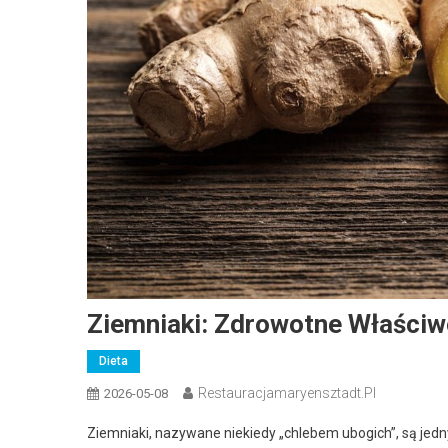
Ziemniaki: Zdrowotne Właściw
Dieta
Restauracjamaryensztadt.pl
2026-05-08
Ziemniaki, nazywane niekiedy „chlebem ubogich”, są jedn