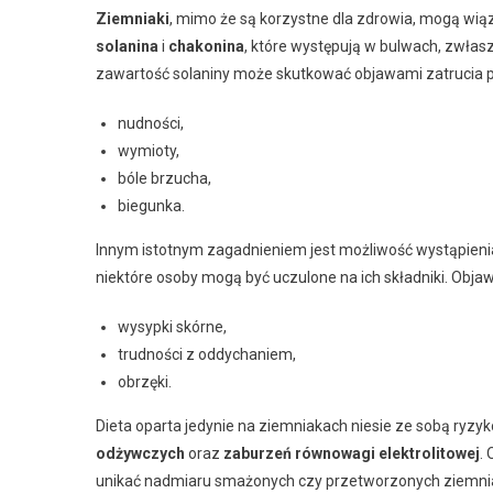
Ziemniaki
, mimo że są korzystne dla zdrowia, mogą wi
solanina
i
chakonina
, które występują w bulwach, zwłas
zawartość solaniny może skutkować objawami zatrucia p
nudności,
wymioty,
bóle brzucha,
biegunka.
Innym istotnym zagadnieniem jest możliwość wystąpien
niektóre osoby mogą być uczulone na ich składniki. Obj
wysypki skórne,
trudności z oddychaniem,
obrzęki.
Dieta oparta jedynie na ziemniakach niesie ze sobą ryz
odżywczych
oraz
zaburzeń równowagi elektrolitowej
.
unikać nadmiaru smażonych czy przetworzonych ziemni