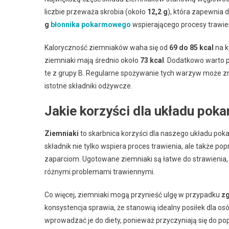
liczbie przeważa skrobia (około
12,2 g
), która zapewnia
g
błonnika pokarmowego
wspierającego procesy trawie
Kaloryczność ziemniaków waha się od
69 do 85 kcal
na k
ziemniaki mają średnio około
73 kcal
. Dodatkowo warto p
te z grupy B. Regularne spożywanie tych warzyw może z
istotne składniki odżywcze.
Jakie korzyści dla układu pok
Ziemniaki
to skarbnica korzyści dla naszego układu pok
składnik nie tylko wspiera proces trawienia, ale także pop
zaparciom. Ugotowane ziemniaki są łatwe do strawienia, 
różnymi problemami trawiennymi.
Co więcej, ziemniaki mogą przynieść ulgę w przypadku
z
konsystencja sprawia, że stanowią idealny posiłek dla o
wprowadzać je do diety, ponieważ przyczyniają się do p