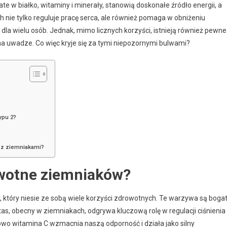
w białko, witaminy i minerały, stanowią doskonałe źródło energii, a
 nie tylko reguluje pracę serca, ale również pomaga w obniżeniu
 dla wielu osób. Jednak, mimo licznych korzyści, istnieją również pewne
na uwadze. Co więc kryje się za tymi niepozornymi bulwami?
?
ypu 2?
e z ziemniakami?
owotne ziemniaków?
, który niesie ze sobą wiele korzyści zdrowotnych. Te warzywa są boga
tas, obecny w ziemniakach, odgrywa kluczową rolę w regulacji ciśnienia
owo witamina C wzmacnia naszą odporność i działa jako silny