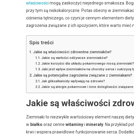
właściwości
mogą zaskoczyć niejednego smakosza. Bogate 
przy tym są niskokaloryczne. Potas obecny w ziemniakach
ciśnienia tętniczego, co czyni je cennym elementem diety
zagrożenia związane z ich spożyciem, które warto mieć 
Spis treści
Jakie są właściwości zdrowotne ziemniaków?
Jakie są wartości odżywcze ziemniaków?
Jakie korzyści dla układu pokarmowego niosą ziemniaki
Jaki jest wpływ ziemniaków na choroby serca i cukrzycę t
Jakie są potencjalne zagrożenia związane z ziemniakami?
Jak glikoalkaloidy wpływają na zdrowie?
Jakie są alergie pokarmowe i inne dolegliwości związan
Jakie są właściwości zdr
Ziemniaki to niezwykle wartościowy element naszej diety
w
białko
oraz cenne
witaminy
i
minerały
. Na przykład po
krwi i wspiera prawidłowe funkcjonowanie serca. Dodatk