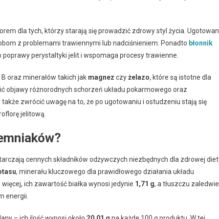
em dla tych, którzy starają się prowadzić zdrowy styl życia. Ugotowa
osobom z problemami trawiennymi lub nadciśnieniem. Ponadto
błonnik
poprawy perystaltyki jelit i wspomaga procesy trawienne.
 B oraz minerałów takich jak
magnez
czy
żelazo
, które są istotne dla
zić objawy różnorodnych schorzeń układu pokarmowego oraz
także zwrócić uwagę na to, że po ugotowaniu i ostudzeniu stają się
oflorę jelitową.
iemniaków?
tarczają cennych składników odżywczych niezbędnych dla zdrowej diet
otasu
, minerału kluczowego dla prawidłowego działania układu
więcej, ich zawartość białka wynosi jedynie
1,71 g
, a tłuszczu zaledwie
 energii.
ny – ich ilość wynosi około
20,01 g
na każde 100 g produktu. W tej