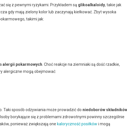
ązać się z pewnymi ryzykami. Przykładem są
glikoalkaloidy
, takie jak
zcza gdy mają zielony kolor lub zaczynają kiełkować. Zbyt wysoka
okarmowego, takimi jak:
ia
alergii pokarmowych
. Choć reakcje na ziemniaki są dość rzadkie,
awy alergiczne mogą obejmować:
yko. Taki sposób odżywiania może prowadzić do
niedoborów składnikó
 Osoby borykające się z problemami zdrowotnymi powinny szczególnie
aków, ponieważ zwiększają one
kaloryczność posiłków
i mogą