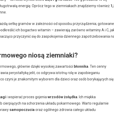
 długotrwałą energię. Oprócz tego w ziemniakach znajdziemy również
1,
nne.
ażdą setkę gramów w zależności od sposobu przyrządzenia; gotowane
odkreślić ich bogactwo witamin – zawierają zarówno witaminy A i C, jak
nacząco przyczynić się do zaspokojenia dziennego zapotrzebowania n
armowego niosą ziemniaki?
armowego, głównie dzięki wysokiej zawartości
błonnika
. Ten cenny
rawia perystaltykę jelit, co odgrywa istotną rolę w zapobieganiu
co czyni je znakomitym wyborem dla dzieci oraz osób borykających się
gagi
i wspierać proces gojenia
wrzodów żołądka
. Ich miękka
sób cierpiących na schorzenia układu pokarmowego. Warto regularnie
oprawy
samopoczucia
oraz ogólnego zdrowia całego układu