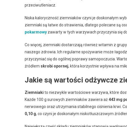
przeciwutleniacz.
Niska kaloryczność ziemniaków czyni je doskonałym wybor
ziemniaki są łatwe do strawienia, dlatego polecane są 
pokarmowy
zawarty w tych warzywach przyczynia się do 
Co więcej, ziemniaki dostarczają również witamin z grupy
naszego zdrowia. Ich regularne spożywanie może łagod
przyczyniać się do ogólnej poprawy samopoczucia. Warto 
źródłem
skrobi opornej
, która korzystnie wpływa na mikr
Jakie są wartości odżywcze z
Ziemniaki
to niezwykle wartościowe warzywa, które dos
Każde 100 g surowych ziemniaków zawiera aż
443 mg p
nerwowego oraz utrzymania stabilnego ciśnienia krwi. Co 
0,10 g
, co czyni je doskonałym niskotłuszczowym źródłem
Największą część składu ziemniaków stanowią węglowoda