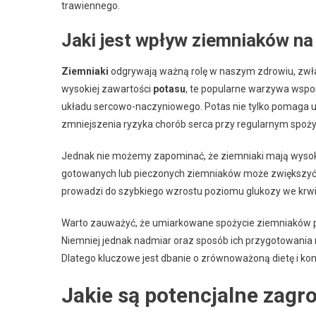
trawiennego.
Jaki jest wpływ ziemniaków na
Ziemniaki
odgrywają ważną rolę w naszym zdrowiu, zwłas
wysokiej zawartości
potasu
, te popularne warzywa wspom
układu sercowo-naczyniowego. Potas nie tylko pomaga ut
zmniejszenia ryzyka chorób serca przy regularnym spoży
Jednak nie możemy zapominać, że ziemniaki mają wyso
gotowanych lub pieczonych ziemniaków może zwiększyć 
prowadzi do szybkiego wzrostu poziomu glukozy we krwi, 
Warto zauważyć, że umiarkowane spożycie ziemniaków prz
Niemniej jednak nadmiar oraz sposób ich przygotowania
Dlatego kluczowe jest dbanie o zrównoważoną dietę i kont
Jakie są potencjalne zagr