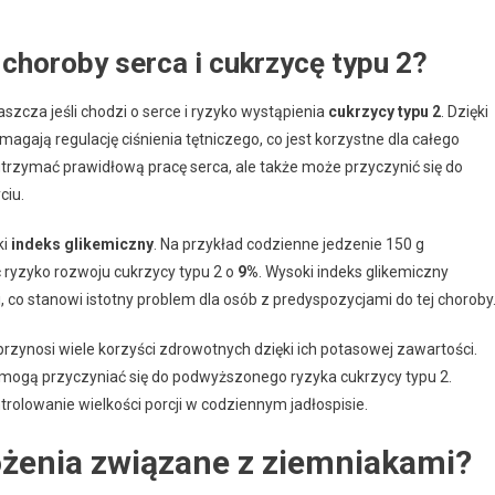
 choroby serca i cukrzycę typu 2?
zcza jeśli chodzi o serce i ryzyko wystąpienia
cukrzycy typu 2
. Dzięki
agają regulację ciśnienia tętniczego, co jest korzystne dla całego
rzymać prawidłową pracę serca, ale także może przyczynić się do
ciu.
ki
indeks glikemiczny
. Na przykład codzienne jedzenie 150 g
ryzyko rozwoju cukrzycy typu 2 o
9%
. Wysoki indeks glikemiczny
co stanowi istotny problem dla osób z predyspozycjami do tej choroby
ynosi wiele korzyści zdrowotnych dzięki ich potasowej zawartości.
 mogą przyczyniać się do podwyższonego ryzyka cukrzycy typu 2.
rolowanie wielkości porcji w codziennym jadłospisie.
ożenia związane z ziemniakami?