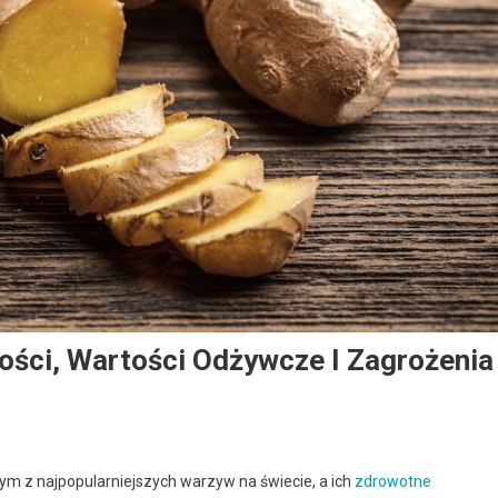
ości, Wartości Odżywcze I Zagrożenia
ym z najpopularniejszych warzyw na świecie, a ich
zdrowotne