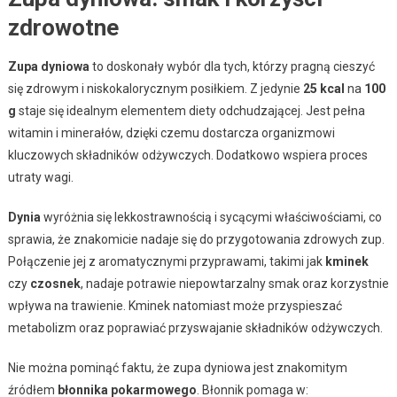
zdrowotne
Zupa dyniowa
to doskonały wybór dla tych, którzy pragną cieszyć
się zdrowym i niskokalorycznym posiłkiem. Z jedynie
25 kcal
na
100
g
staje się idealnym elementem diety odchudzającej. Jest pełna
witamin i minerałów, dzięki czemu dostarcza organizmowi
kluczowych składników odżywczych. Dodatkowo wspiera proces
utraty wagi.
Dynia
wyróżnia się lekkostrawnością i sycącymi właściwościami, co
sprawia, że znakomicie nadaje się do przygotowania zdrowych zup.
Połączenie jej z aromatycznymi przyprawami, takimi jak
kminek
czy
czosnek
, nadaje potrawie niepowtarzalny smak oraz korzystnie
wpływa na trawienie. Kminek natomiast może przyspieszać
metabolizm oraz poprawiać przyswajanie składników odżywczych.
Nie można pominąć faktu, że zupa dyniowa jest znakomitym
źródłem
błonnika pokarmowego
. Błonnik pomaga w: