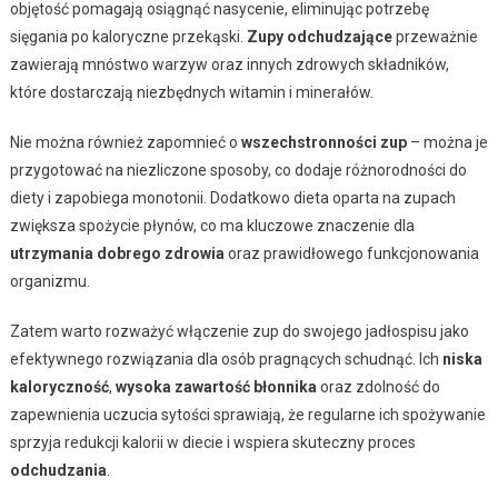
objętość pomagają osiągnąć nasycenie, eliminując potrzebę
sięgania po kaloryczne przekąski.
Zupy odchudzające
przeważnie
zawierają mnóstwo warzyw oraz innych zdrowych składników,
które dostarczają niezbędnych witamin i minerałów.
Nie można również zapomnieć o
wszechstronności zup
– można je
przygotować na niezliczone sposoby, co dodaje różnorodności do
diety i zapobiega monotonii. Dodatkowo dieta oparta na zupach
zwiększa spożycie płynów, co ma kluczowe znaczenie dla
utrzymania dobrego zdrowia
oraz prawidłowego funkcjonowania
organizmu.
Zatem warto rozważyć włączenie zup do swojego jadłospisu jako
efektywnego rozwiązania dla osób pragnących schudnąć. Ich
niska
kaloryczność
,
wysoka zawartość błonnika
oraz zdolność do
zapewnienia uczucia sytości sprawiają, że regularne ich spożywanie
sprzyja redukcji kalorii w diecie i wspiera skuteczny proces
odchudzania
.