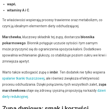
wapń
,
witaminy A i C
.
Te właściwości wspierają procesy trawienne oraz metabolizm, co
czyni ją idealnym elementem diety odchudzającej.
Marchewka
, kluczowy składnik tej zupy, dostarcza
błonnika
pokarmowego
. Błonnik potęguje uczucie sytości i tym samym
może przyczynić się do ograniczenia spożycia kalorii. Dodatkowo
spowalnia wchłanianie glukozy, co stabilizuje poziom cukru we krwi i
zmniejsza apetyt.
Warto także wzbogacić zupę o
imbir
. Ten dodatek nie tylko wspiera
spalanie tkanki tłuszczowej
, ale również zwiększa efektywność
procesu odchudzania. Dzięki połączeniu tych wszystkich zalet,
zupa
marchewkowa
staje się zdrową i pyszną propozycją na każdy
dzień
diety redukcyjnej
.
Zupa dyniowa: smak i korzyści