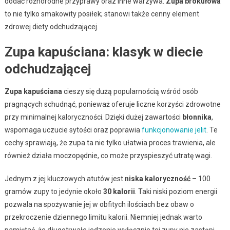
dodać różnorodne przyprawy oraz inne warzywa.
Zupa brokułowa
to nie tylko smakowity posiłek; stanowi także cenny element
zdrowej diety odchudzającej.
Zupa kapuściana: klasyk w diecie
odchudzającej
Zupa kapuściana
cieszy się dużą popularnością wśród osób
pragnących schudnąć, ponieważ oferuje liczne korzyści zdrowotne
przy minimalnej kaloryczności. Dzięki dużej zawartości
błonnika
,
wspomaga uczucie sytości oraz poprawia
funkcjonowanie jelit
. Te
cechy sprawiają, że zupa ta nie tylko ułatwia proces trawienia, ale
również działa moczopędnie, co może przyspieszyć utratę wagi.
Jednym z jej kluczowych atutów jest
niska kaloryczność
– 100
gramów zupy to jedynie około
30 kalorii
. Taki niski poziom energii
pozwala na spożywanie jej w obfitych ilościach bez obaw o
przekroczenie dziennego limitu kalorii. Niemniej jednak warto
pamiętać, że długotrwałe jedzenie wyłącznie tej zupy nie zastąpi