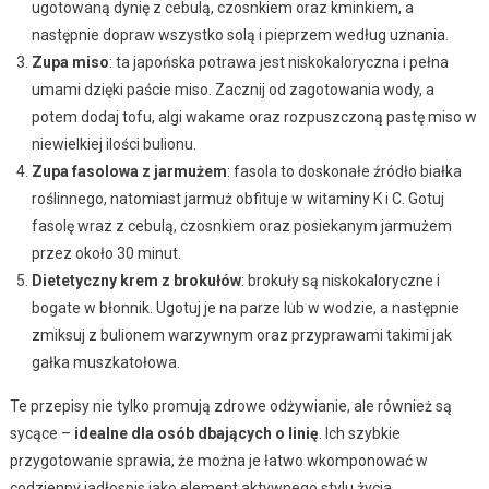
ugotowaną dynię z cebulą, czosnkiem oraz kminkiem, a
następnie dopraw wszystko solą i pieprzem według uznania.
Zupa miso
: ta japońska potrawa jest niskokaloryczna i pełna
umami dzięki paście miso. Zacznij od zagotowania wody, a
potem dodaj tofu, algi wakame oraz rozpuszczoną pastę miso w
niewielkiej ilości bulionu.
Zupa fasolowa z jarmużem
: fasola to doskonałe źródło białka
roślinnego, natomiast jarmuż obfituje w witaminy K i C. Gotuj
fasolę wraz z cebulą, czosnkiem oraz posiekanym jarmużem
przez około 30 minut.
Dietetyczny krem z brokułów
: brokuły są niskokaloryczne i
bogate w błonnik. Ugotuj je na parze lub w wodzie, a następnie
zmiksuj z bulionem warzywnym oraz przyprawami takimi jak
gałka muszkatołowa.
Te przepisy nie tylko promują zdrowe odżywianie, ale również są
sycące –
idealne dla osób dbających o linię
. Ich szybkie
przygotowanie sprawia, że można je łatwo wkomponować w
codzienny jadłospis jako element aktywnego stylu życia.