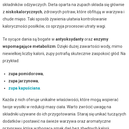
składników odżywczych. Dieta oparta na zupach składa się głównie
z
niskokalorycznych
, zdrowych potraw, które obfitują w warzywa i
chude mięso. Taki sposób żywienia ułatwia kontrolowanie
kaloryczności posiłków, co sprzyja procesowi utraty wagi.
Te sycące dania są bogate w
antyoksydanty
oraz
enzymy
wspomagające metabolizm
. Dzięki dużej zawartości wody, mimo
niewielkiej liczby kalorii, zupy potrafią skutecznie zaspokoić głód. Na
przykład:
zupa pomidorowa
,
zupa jarzynowa
,
zupa kapuściana
.
Każda z nich oferuje unikalne właściwości, które mogą wspierać
twoje wysiłki w redukcji masy ciała. Warto zwrócić uwagę na
składniki używane do ich przygotowania. Staraj się unikać tuczących
dodatków i postawić na świeże warzywa oraz aromatyczne
przyprawy, które wzbogacą smak dań bez zbędnych kalorii.