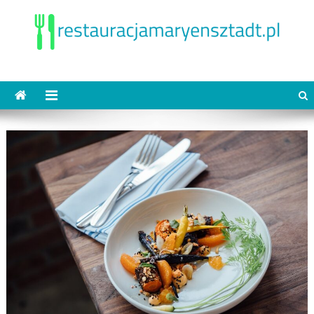
Skip
to
content
restauracjamaryensztadt.pl