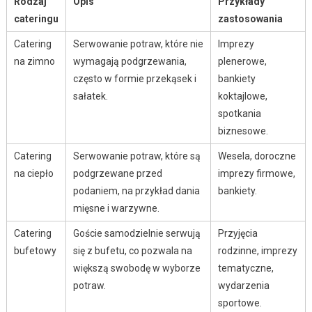
Rodzaj
Opis
Przykłady
cateringu
zastosowania
Catering
Serwowanie potraw, które nie
Imprezy
na zimno
wymagają podgrzewania,
plenerowe,
często w formie przekąsek i
bankiety
sałatek.
koktajlowe,
spotkania
biznesowe.
Catering
Serwowanie potraw, które są
Wesela, doroczne
na ciepło
podgrzewane przed
imprezy firmowe,
podaniem, na przykład dania
bankiety.
mięsne i warzywne.
Catering
Goście samodzielnie serwują
Przyjęcia
bufetowy
się z bufetu, co pozwala na
rodzinne, imprezy
większą swobodę w wyborze
tematyczne,
potraw.
wydarzenia
sportowe.