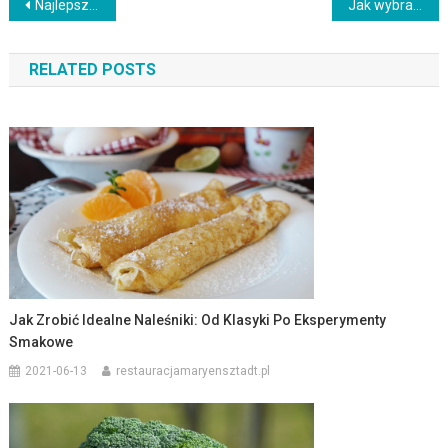
Nawigacja
Najlepsze wyposażenie kuchni dla domowych kucharzy
Jak wybrać odpowiednie meble kuchenne
wpisu
RELATED POSTS
Jak Zrobić Idealne Naleśniki: Od Klasyki Po Eksperymenty
Smakowe
2021-06-13
restauracjamaryensztadt.pl