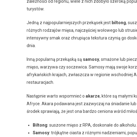
zależności od regionu, wiele z nich zdobyło szeroką pop
turystów.
Jedną z najpopularniejszych przekąsek jest
biltong
, sus
różnych rodzajów mięsa, najczęściej wołowego lub strusi
intensywny smak oraz chrupiąca tekstura czynią go dosk
dnia.
Inną popularną przekąską są
samosy
, smażone lub piecz
mięso, warzywa czy soczewica. Samosy mają swoje korzeni
afrykańskich krajach, zwłaszcza w regionie wschodniej A
restauracjach.
Następnie warto wspomnieć o
akarze
, które są małymi 
Afryce. Akara podawana jest zazwyczaj na śniadanie lub 
środek sprawiają, że jest ona bardzo ceniona wśród miłoś
Biltong
: suszone mięso z RPA, doskonałe do alkoholu.
Samosy
: trójkątne ciasta z różnymi nadzieniami, pop