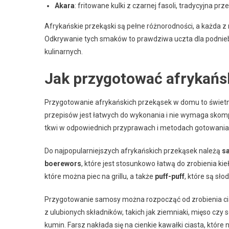
Akara
: fritowane kulki z czarnej fasoli, tradycyjna pr
Afrykańskie przekąski są pełne różnorodności, a każda z
Odkrywanie tych smaków to prawdziwa uczta dla podniebien
kulinarnych.
Jak przygotować afrykańs
Przygotowanie afrykańskich przekąsek w domu to świet
przepisów jest łatwych do wykonania i nie wymaga skom
tkwi w odpowiednich przyprawach i metodach gotowania
Do najpopularniejszych afrykańskich przekąsek należą
s
boerewors
, które jest stosunkowo łatwą do zrobienia ki
które można piec na grillu, a także
puff-puff
, które są sł
Przygotowanie samosy można rozpocząć od zrobienia ciast
z ulubionych składników, takich jak ziemniaki, mięso czy
kumin. Farsz nakłada się na cienkie kawałki ciasta, które n