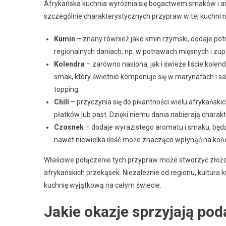
Afrykańska kuchnia wyróżnia się bogactwem smaków i 
szczególnie charakterystycznych przypraw w tej kuchni n
Kumin
– znany również jako kmin rzymski, dodaje po
regionalnych daniach, np. w potrawach mięsnych i zup
Kolendra
– zarówno nasiona, jak i świeże liście kolen
smak, który świetnie komponuje się w marynatach i s
topping.
Chili
– przyczynia się do pikantności wielu afrykańsk
płatków lub past. Dzięki niemu dania nabierają chara
Czosnek
– dodaje wyrazistego aromatu i smaku, będ
nawet niewielka ilość może znacząco wpłynąć na koń
Właściwe połączenie tych przypraw może stworzyć złożo
afrykańskich przekąsek. Niezależnie od regionu, kultura 
kuchnię wyjątkową na całym świecie.
Jakie okazje sprzyjają po