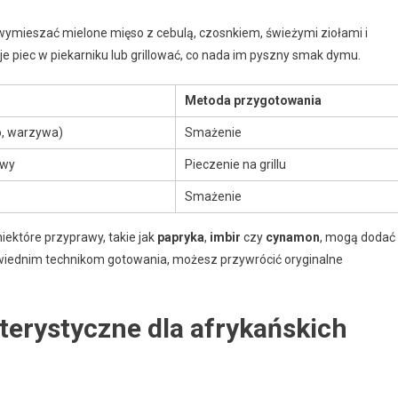
 wymieszać mielone mięso z cebulą, czosnkiem, świeżymi ziołami i
e piec w piekarniku lub grillować, co nada im pyszny smak dymu.
Metoda przygotowania
o, warzywa)
Smażenie
awy
Pieczenie na grillu
Smażenie
niektóre przyprawy, takie jak
papryka
,
imbir
czy
cynamon
, mogą dodać
iednim technikom gotowania, możesz przywrócić oryginalne
terystyczne dla afrykańskich