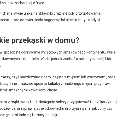
zekąska w zachodniej Afryce.
 nich ma swoje unikalne składniki oraz metody przygotowania.
ia, która odzwierciedla bogactwo lokalnej kultury i tradycji
kie przekąski w domu?
ny sposób na odkrywanie wyjątkowych smaków tego kontynentu. Wiele
plikowanych składników. Warto jednak zadbać o autentyczność, która
.
amosy
, czyli nadziewane ciasto, często z mięsem lub warzywami, oraz
ełbasą. Inne smaczne opcje to
kebaby
z mielonego mięsa i przypraw,
odkimi, smażonymi kawałkami ciasta.
a z mąki, wody i soli. Następnie należy przygotować farsz, korzystaj
 soczewica, przyprawiając je odpowiednimi przyprawami, jak curry czy
astępnie składa się i smaży na oleju.