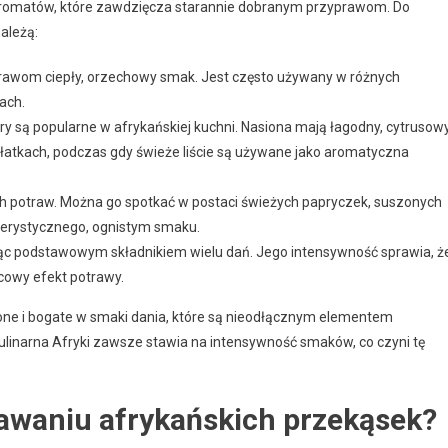
aromatów, które zawdzięcza starannie dobranym przyprawom. Do
ależą:
trawom ciepły, orzechowy smak. Jest często używany w różnych
ach.
dry są popularne w afrykańskiej kuchni. Nasiona mają łagodny, cytrusow
ałatkach, podczas gdy świeże liście są używane jako aromatyczna
ich potraw. Można go spotkać w postaci świeżych papryczek, suszonych
kterystycznego, ognistym smaku.
ąc podstawowym składnikiem wielu dań. Jego intensywność sprawia, ż
cowy efekt potrawy.
ne i bogate w smaki dania, które są nieodłącznym elementem
kulinarna Afryki zawsze stawia na intensywność smaków, co czyni tę
dawaniu afrykańskich przekąsek?