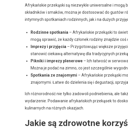
Afrykańskie przekąski są niezwykle uniwersalne i mogą 
składników i smaków, można je dostosować do gustów róż
intymnych spotkaniach rodzinnych, jak i na dużych przyjęci
Rodzinne spotkania
– Afrykańskie przekąski to świ
mogą sprawić, że każdy członek rodziny znajdzie coś d
Imprezy i przyjęcia
– Przygotowując większe przyjęci
stanowić ciekawą alternatywę dla tradycyjnych przeką
Pikniki i imprezy plenerowe
– Ich łatwość w serwowan
Można je podać na zimno, co jest szczególnie wygodn
Spotkania ze znajomymi
– Afrykańskie przekąski m
znajomymi. Łatwe do dzielenia się i degustacji, sprzyj
Ich różnorodność nie tylko zadowoli podniebienia, ale t
wydarzenie. Podawanie afrykańskich przekąsek to dosk
kulinarnych na różnych okazjach.
Jakie są zdrowotne korzyś