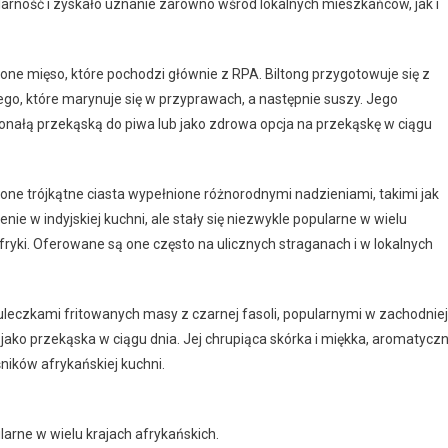
ularność i zyskało uznanie zarówno wśród lokalnych mieszkańców, jak i
zone mięso, które pochodzi głównie z RPA. Biltong przygotowuje się z
ego, które marynuje się w przyprawach, a następnie suszy. Jego
onałą przekąską do piwa lub jako zdrowa opcja na przekąskę w ciągu
one trójkątne ciasta wypełnione różnorodnymi nadzieniami, takimi jak
e w indyjskiej kuchni, ale stały się niezwykle popularne w wielu
fryki. Oferowane są one często na ulicznych straganach i w lokalnych
kuleczkami fritowanych masy z czarnej fasoli, popularnymi w zachodniej
jako przekąska w ciągu dnia. Jej chrupiąca skórka i miękka, aromatycz
ników afrykańskiej kuchni.
ularne w wielu krajach afrykańskich.