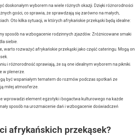
być doskonałym wyborem na wiele różnych okazji. Dzięki różnorodności
nych gości, co sprawia, że sprawdzają się zarówno na małych,
ach. Oto kilka sytuacji, w których afrykańskie przekąski będą idealne:
etny sposób na wzbogacenie rodzinnych zjazdów. Zróżnicowane smaki
la siebie.
e, warto rozważyć afrykańskie przekąski jako część cateringu. Mogą o
sek.
iu i różnorodność sprawiają, że są one idealnym wyborem na pikniki.
e w plenerze.
ogą być wspaniałym tematem do rozmów podczas spotkań ze
ają miłej atmosferze.
akże wprowadzi element egzotyki i bogactwa kulturowego na każde
onały sposób na urozmaicenie dań i wzbogacenie doświadczeń
ci afrykańskich przekąsek?