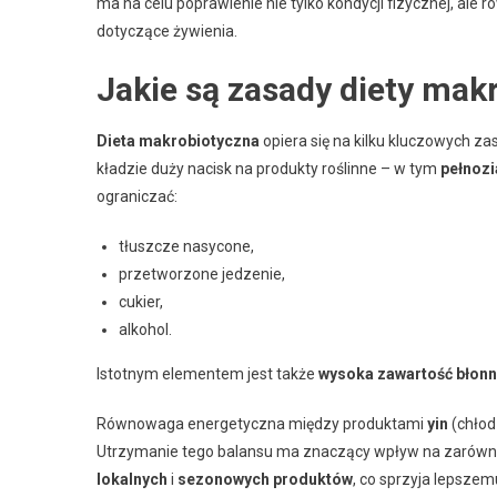
ma na celu poprawienie nie tylko kondycji fizycznej, ale 
dotyczące żywienia.
Jakie są zasady diety mak
Dieta makrobiotyczna
opiera się na kilku kluczowych z
kładzie duży nacisk na produkty roślinne – w tym
pełnozi
ograniczać:
tłuszcze nasycone,
przetworzone jedzenie,
cukier,
alkohol.
Istotnym elementem jest także
wysoka zawartość błonn
Równowaga energetyczna między produktami
yin
(chłod
Utrzymanie tego balansu ma znaczący wpływ na zarów
lokalnych
i
sezonowych produktów
, co sprzyja lepsze