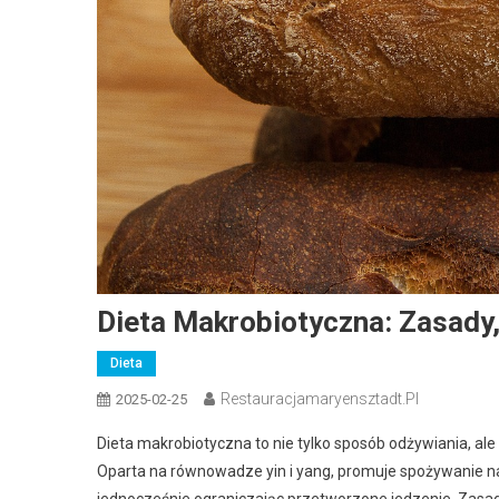
Dieta Makrobiotyczna: Zasady,
Dieta
Restauracjamaryensztadt.pl
2025-02-25
Dieta makrobiotyczna to nie tylko sposób odżywiania, ale t
Oparta na równowadze yin i yang, promuje spożywanie nat
jednocześnie ograniczając przetworzone jedzenie. Zasady 