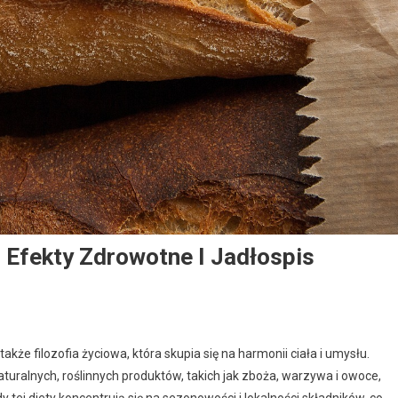
 Efekty Zdrowotne I Jadłospis
akże filozofia życiowa, która skupia się na harmonii ciała i umysłu.
uralnych, roślinnych produktów, takich jak zboża, warzywa i owoce,
tej diety koncentrują się na sezonowości i lokalności składników, co