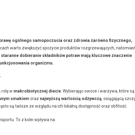
prawę ogólnego samopoczucia oraz zdrowia zarówno fizycznego,
ącach warto zwiększyć spożycie produktów rozgrzewających, natomias
staranne dobieranie składników potraw mają kluczowe znaczenie
 funkcjonowania organizmu.
y
 rolę w
makrobiotycznej diecie
. Wybierając owoce i warzywa, które są
ywnym smakiem
oraz
najwyższą wartością odżywczą
, osiągającą szcz
zęsto są tańsze ze względu na ich lokalną dostępność oraz obfitość.
nsportu. To z kolei wpływa na: