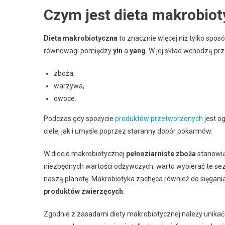
Czym jest dieta makrobio
Dieta makrobiotyczna
to znacznie więcej niż tylko sposó
równowagi pomiędzy
yin
a
yang
. W jej skład wchodzą prz
zboża,
warzywa,
owoce.
Podczas gdy spożycie
produktów przetworzonych
jest o
ciele, jak i umyśle poprzez staranny dobór pokarmów.
W diecie makrobiotycznej
pełnoziarniste zboża
stanowią
niezbędnych wartości odżywczych; warto wybierać te sezon
naszą planetę. Makrobiotyka zachęca również do sięgani
produktów zwierzęcych
.
Zgodnie z zasadami diety makrobiotycznej należy unika