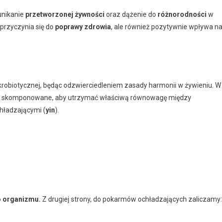
unikanie
przetworzonej żywności
oraz dążenie do
różnorodności
w
 przyczynia się do
poprawy zdrowia
, ale również pozytywnie wpływa n
krobiotycznej, będąc odzwierciedleniem zasady harmonii w żywieniu. W
y tak skomponowane, aby utrzymać właściwą równowagę między
chładzającymi (
yin
).
o organizmu.
Z drugiej strony, do pokarmów ochładzających zaliczamy: