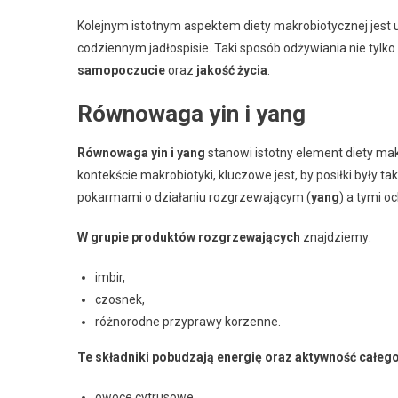
Kolejnym istotnym aspektem diety makrobiotycznej jest 
codziennym jadłospisie. Taki sposób odżywiania nie tylko
samopoczucie
oraz
jakość życia
.
Równowaga yin i yang
Równowaga yin i yang
stanowi istotny element diety ma
kontekście makrobiotyki, kluczowe jest, by posiłki był
pokarmami o działaniu rozgrzewającym (
yang
) a tymi o
W grupie produktów rozgrzewających
znajdziemy:
imbir,
czosnek,
różnorodne przyprawy korzenne.
Te składniki pobudzają energię oraz aktywność całeg
owoce cytrusowe,