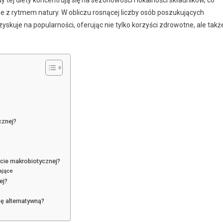
odne z rytmem natury. W obliczu rosnącej liczby osób poszukujących
skuje na popularności, oferując nie tylko korzyści zdrowotne, ale takż
cznej?
cie makrobiotycznej?
ające
ej?
ę alternatywną?