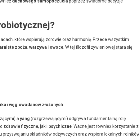
również
duchowego samopoczucia
poprzez świadome decyzje
robiotycznej?
asadach, które wspierają zdrowie oraz harmonię. Przede wszystkim
arniste zboża
,
warzywa
i
owoce
. W tej filozofii żywieniowej stara się
ika
i
węglowodanów złożonych
.
zącymi) a
yang
(rozgrzewającymi) odgrywa fundamentalną rolę.
no
zdrowie fizyczne
, jak i
psychiczne
. Ważne jest również korzystanie z
mu przyswajaniu składników odżywczych oraz wspiera lokalnych rolników