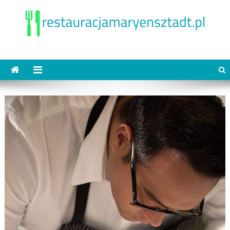
Skip
to
content
restauracjamaryensztadt.pl