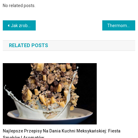
No related posts.
Nawigacja
Jak zrobić doskonałe wino rocznikowe
Thermomix: Najlepsze urządzenie kuchenne do gotowania
wpisu
RELATED POSTS
Najlepsze Przepisy Na Dania Kuchni Meksykańskiej: Fiesta
Smaków I Aromatów