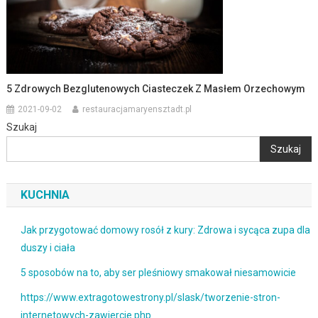
5 Zdrowych Bezglutenowych Ciasteczek Z Masłem Orzechowym
2021-09-02
restauracjamaryensztadt.pl
Szukaj
Szukaj
KUCHNIA
Jak przygotować domowy rosół z kury: Zdrowa i sycąca zupa dla
duszy i ciała
5 sposobów na to, aby ser pleśniowy smakował niesamowicie
https://www.extragotowestrony.pl/slask/tworzenie-stron-
internetowych-zawiercie.php