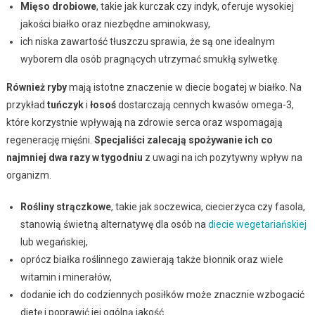
Mięso drobiowe
, takie jak kurczak czy indyk, oferuje wysokiej
jakości białko oraz niezbędne aminokwasy,
ich niska zawartość tłuszczu sprawia, że są one idealnym
wyborem dla osób pragnących utrzymać smukłą sylwetkę.
Również ryby
mają istotne znaczenie w diecie bogatej w białko. Na
przykład
tuńczyk
i
łosoś
dostarczają cennych kwasów omega-3,
które korzystnie wpływają na zdrowie serca oraz wspomagają
regenerację mięśni.
Specjaliści zalecają spożywanie ich co
najmniej dwa razy w tygodniu
z uwagi na ich pozytywny wpływ na
organizm.
Rośliny strączkowe
, takie jak soczewica, ciecierzyca czy fasola,
stanowią świetną alternatywę dla osób na
diecie wegetariańskiej
lub wegańskiej,
oprócz białka roślinnego zawierają także błonnik oraz wiele
witamin i minerałów,
dodanie ich do codziennych posiłków może znacznie wzbogacić
dietę i poprawić jej ogólną jakość.