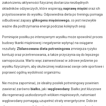
zakończeniu aktywności fizycznej dostarcza niezbędnych
składników odżywczych, które wspierają
naprawę mięśni
oraz ich
przystosowanie do wysiłku. Odpowiednia dieta po treningu pomaga
odbudować zapasy
glikogenu mięśniowego
, co jest niezwykle
ważne dla podtrzymania energii podczas kolejnych sesji.
Pominięcie posiłku po intensywnym wysiłku może spowolnić proces
budowy tkanki mięśniowej i negatywnie wpłynąć na osiągane
rezultaty.
Zbilansowana dieta potreningowa
zmniejsza ryzyko
kontuzji oraz przetrenowania, a także przyczynia się do lepszego
samopoczucia. Warto więc zainwestować w zdrowe jedzenie po
wysiłku fizycznym, aby skuteczniej realizować swoje cele sportowe i
poprawić ogólną wydolność organizmu.
Nie można zapominać, że idealny posiłek potreningowy powinien
zawierać zarówno
białko
, jak i
węglowodany
. Białko jest kluczowe
dla regeneracji uszkodzonych włókien mięśniowych, natomiast
węglowodany pomagają uzupełnić straty energetyczne. Dobrze