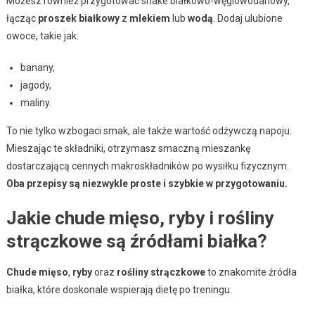
Możesz również przygotować shake białkowo-węglowodanowy,
łącząc
proszek białkowy
z
mlekiem
lub
wodą
. Dodaj ulubione
owoce, takie jak:
banany,
jagody,
maliny.
To nie tylko wzbogaci smak, ale także wartość odżywczą napoju.
Mieszając te składniki, otrzymasz smaczną mieszankę
dostarczającą cennych makroskładników po wysiłku fizycznym.
Oba przepisy są niezwykle proste i szybkie w przygotowaniu.
Jakie chude mięso, ryby i rośliny
strączkowe są źródłami białka?
Chude mięso
,
ryby
oraz
rośliny strączkowe
to znakomite źródła
białka, które doskonale wspierają dietę po treningu.