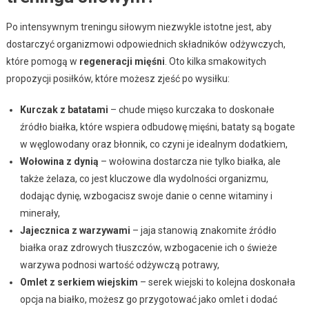
Po intensywnym treningu siłowym niezwykle istotne jest, aby
dostarczyć organizmowi odpowiednich składników odżywczych,
które pomogą w
regeneracji mięśni
. Oto kilka smakowitych
propozycji posiłków, które możesz zjeść po wysiłku:
Kurczak z batatami
– chude mięso kurczaka to doskonałe
źródło białka, które wspiera odbudowę mięśni, bataty są bogate
w węglowodany oraz błonnik, co czyni je idealnym dodatkiem,
Wołowina z dynią
– wołowina dostarcza nie tylko białka, ale
także żelaza, co jest kluczowe dla wydolności organizmu,
dodając dynię, wzbogacisz swoje danie o cenne witaminy i
minerały,
Jajecznica z warzywami
– jaja stanowią znakomite źródło
białka oraz zdrowych tłuszczów, wzbogacenie ich o świeże
warzywa podnosi wartość odżywczą potrawy,
Omlet z serkiem wiejskim
– serek wiejski to kolejna doskonała
opcja na białko, możesz go przygotować jako omlet i dodać