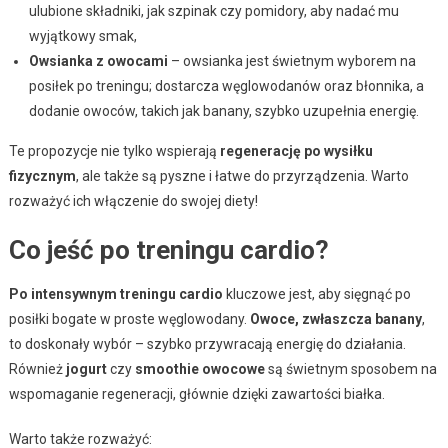
ulubione składniki, jak szpinak czy pomidory, aby nadać mu
wyjątkowy smak,
Owsianka z owocami
– owsianka jest świetnym wyborem na
posiłek po treningu; dostarcza węglowodanów oraz błonnika, a
dodanie owoców, takich jak banany, szybko uzupełnia energię.
Te propozycje nie tylko wspierają
regenerację po wysiłku
fizycznym
, ale także są pyszne i łatwe do przyrządzenia. Warto
rozważyć ich włączenie do swojej diety!
Co jeść po treningu cardio?
Po intensywnym treningu cardio
kluczowe jest, aby sięgnąć po
posiłki bogate w proste węglowodany.
Owoce, zwłaszcza banany
,
to doskonały wybór – szybko przywracają energię do działania.
Również
jogurt
czy
smoothie owocowe
są świetnym sposobem na
wspomaganie regeneracji, głównie dzięki zawartości białka.
Warto także rozważyć: