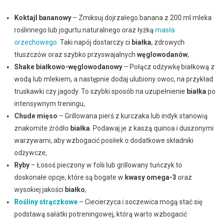
Koktajl bananowy
– Zmiksuj dojrzałego banana z 200 ml mleka
roślinnego lub jogurtu naturalnego oraz łyżką
masła
orzechowego
. Taki napój dostarczy ci
białka
, zdrowych
tłuszczów oraz szybko przyswajalnych
węglowodanów
,
Shake białkowo-węglowodanowy
– Połącz odżywkę białkową z
wodą lub mlekiem, a następnie dodaj ulubiony owoc, na przykład
truskawki czy jagody. To szybki sposób na uzupełnienie
białka
po
intensywnym treningu,
Chude mięso
– Grillowana pierś z kurczaka lub indyk stanowią
znakomite źródło
białka
. Podawaj je z kaszą quinoa i duszonymi
warzywami, aby wzbogacić posiłek o dodatkowe składniki
odżywcze,
Ryby
– Łosoś pieczony w folii lub grillowany tuńczyk to
doskonałe opcje, które są bogate w
kwasy omega-3
oraz
wysokiej jakości
białko
,
Rośliny strączkowe
– Ciecierzyca i soczewica mogą stać się
podstawą sałatki potreningowej, którą warto wzbogacić