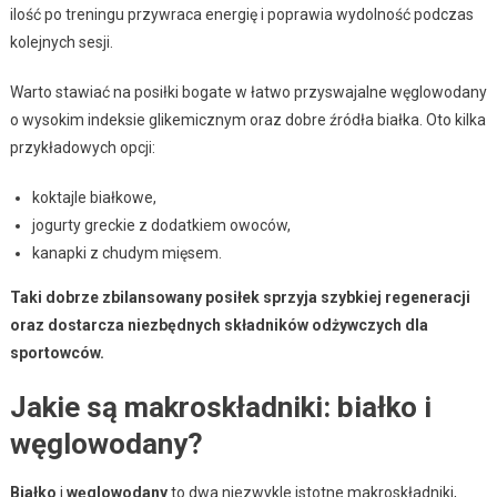
ilość po treningu przywraca energię i poprawia wydolność podczas
kolejnych sesji.
Warto stawiać na posiłki bogate w łatwo przyswajalne węglowodany
o wysokim indeksie glikemicznym oraz dobre źródła białka. Oto kilka
przykładowych opcji:
koktajle białkowe,
jogurty greckie z dodatkiem owoców,
kanapki z chudym mięsem.
Taki dobrze zbilansowany posiłek sprzyja szybkiej regeneracji
oraz dostarcza niezbędnych składników odżywczych dla
sportowców.
Jakie są makroskładniki: białko i
węglowodany?
Białko
i
węglowodany
to dwa niezwykle istotne makroskładniki,