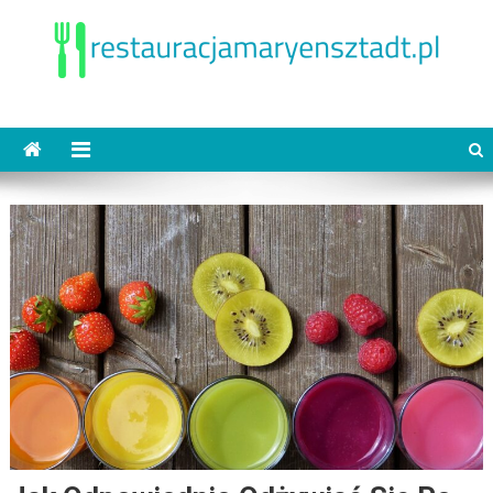
Skip
to
content
restauracjamaryensztadt.pl