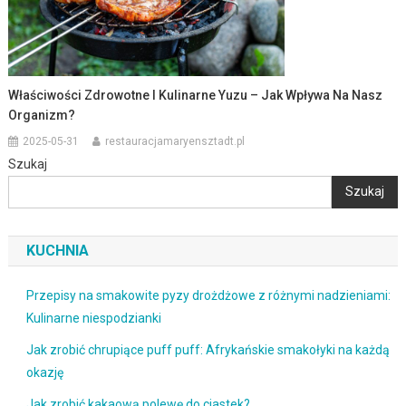
Właściwości Zdrowotne I Kulinarne Yuzu – Jak Wpływa Na Nasz
Organizm?
2025-05-31
restauracjamaryensztadt.pl
Szukaj
Szukaj
KUCHNIA
Przepisy na smakowite pyzy drożdżowe z różnymi nadzieniami:
Kulinarne niespodzianki
Jak zrobić chrupiące puff puff: Afrykańskie smakołyki na każdą
okazję
Jak zrobić kakaową polewę do ciastek?