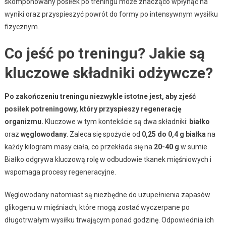
skomponowany posiłek po treningu może znacząco wpłynąć na
wyniki oraz przyspieszyć powrót do formy po intensywnym wysiłku
fizycznym.
Co jeść po treningu? Jakie są
kluczowe składniki odżywcze?
Po zakończeniu treningu niezwykle istotne jest, aby zjeść
posiłek potreningowy, który przyspieszy regenerację
organizmu.
Kluczowe w tym kontekście są dwa składniki:
białko
oraz
węglowodany
. Zaleca się spożycie od
0,25 do 0,4 g białka
na
każdy kilogram masy ciała, co przekłada się na
20-40 g
w sumie.
Białko odgrywa kluczową rolę w odbudowie tkanek mięśniowych i
wspomaga procesy regeneracyjne.
Węglowodany natomiast są niezbędne do uzupełnienia zapasów
glikogenu w mięśniach, które mogą zostać wyczerpane po
długotrwałym wysiłku trwającym ponad godzinę. Odpowiednia ich