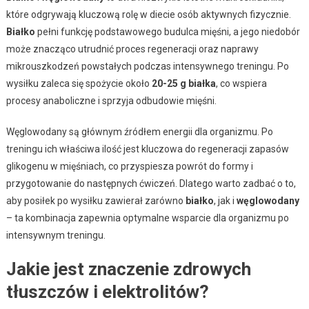
które odgrywają kluczową rolę w diecie osób aktywnych fizycznie.
Białko
pełni funkcję podstawowego budulca mięśni, a jego niedobór
może znacząco utrudnić proces regeneracji oraz naprawy
mikrouszkodzeń powstałych podczas intensywnego treningu. Po
wysiłku zaleca się spożycie około
20-25 g białka
, co wspiera
procesy anaboliczne i sprzyja odbudowie mięśni.
Węglowodany są głównym źródłem energii dla organizmu. Po
treningu ich właściwa ilość jest kluczowa do regeneracji zapasów
glikogenu w mięśniach, co przyspiesza powrót do formy i
przygotowanie do następnych ćwiczeń. Dlatego warto zadbać o to,
aby posiłek po wysiłku zawierał zarówno
białko
, jak i
węglowodany
– ta kombinacja zapewnia optymalne wsparcie dla organizmu po
intensywnym treningu.
Jakie jest znaczenie zdrowych
tłuszczów i elektrolitów?