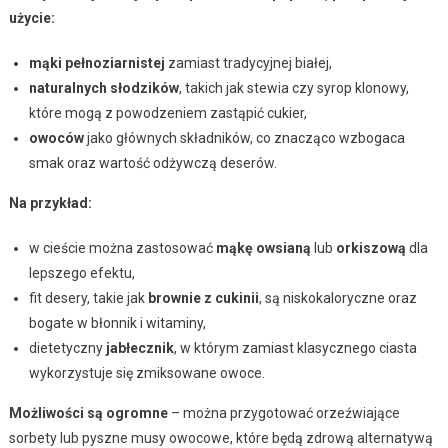
użycie:
mąki pełnoziarnistej
zamiast tradycyjnej białej,
naturalnych słodzików
, takich jak stewia czy syrop klonowy,
które mogą z powodzeniem zastąpić cukier,
owoców
jako głównych składników, co znacząco wzbogaca
smak oraz wartość odżywczą deserów.
Na przykład:
w cieście można zastosować
mąkę owsianą
lub
orkiszową
dla
lepszego efektu,
fit desery, takie jak
brownie z cukinii
, są niskokaloryczne oraz
bogate w błonnik i witaminy,
dietetyczny
jabłecznik
, w którym zamiast klasycznego ciasta
wykorzystuje się zmiksowane owoce.
Możliwości są ogromne
– można przygotować orzeźwiające
sorbety lub pyszne musy owocowe, które będą zdrową alternatywą