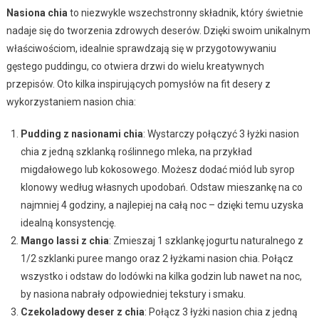
Nasiona chia
to niezwykle wszechstronny składnik, który świetnie
nadaje się do tworzenia zdrowych deserów. Dzięki swoim unikalnym
właściwościom, idealnie sprawdzają się w przygotowywaniu
gęstego puddingu, co otwiera drzwi do wielu kreatywnych
przepisów. Oto kilka inspirujących pomysłów na fit desery z
wykorzystaniem nasion chia:
Pudding z nasionami chia
: Wystarczy połączyć 3 łyżki nasion
chia z jedną szklanką roślinnego mleka, na przykład
migdałowego lub kokosowego. Możesz dodać miód lub syrop
klonowy według własnych upodobań. Odstaw mieszankę na co
najmniej 4 godziny, a najlepiej na całą noc – dzięki temu uzyska
idealną konsystencję.
Mango lassi z chia
: Zmieszaj 1 szklankę jogurtu naturalnego z
1/2 szklanki puree mango oraz 2 łyżkami nasion chia. Połącz
wszystko i odstaw do lodówki na kilka godzin lub nawet na noc,
by nasiona nabrały odpowiedniej tekstury i smaku.
Czekoladowy deser z chia
: Połącz 3 łyżki nasion chia z jedną