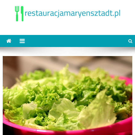
Skip
to
content
restauracjamaryensztadt.pl