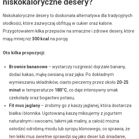
niskokaloryczne desery?
Niskokaloryczne desery to doskonała alternatywa dla tradycyjnych
słodkości, które zazwyczaj obfitują w cukier oraz kalorie.
Przygotowałem kilka przepisów na smaczne i zdrowe desery, które
mają mniej niż
300 kcal
na porcję.
Oto kilka propozycji:
Brownie bananowe
– wystarczy rozgnieść dojrzałe banany,
dodać kakao, mąkę owsianą oraz jajka. Po dokładnym
wymieszaniu składników, ciasto pieczemy przez około
20-25
minut
w temperaturze
180°C
, co daje intensywny smak
czekolady oraz bogactwo potasu,
Fit mus jaglany
– zrobimy go z kaszy jaglanej, która dostarcza
białka i błonnika. Ugotowaną kaszę miksujemy z jogurtem
naturalnym i owocami, takimi jak maliny, a całość można
osłodzić odrobiną miodu lub syropu klonowego, co sprawia, że
ten lekki mus świetnie sprawdzi się jako deser lub śniadanie,