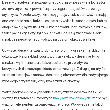
Desery dietetyczne
, pozbawione cukru, przynoszą wiele
korzyści
zdrowotnych
, co z pewnością przyciąga entuzjastów zdrowego
stylu życia. Przede wszystkim, rezygnacja z cukru sprawia, że mają
one znacznie mniej
kalorii
, co jest niezwykle istotne dla tych, którzy
dbają o swoją sylwetkę. Dzięki zastosowaniu naturalnych słodzików,
takich jak
daktyle
czy
syrop klonowy
, udało się zachować słodki
smak bez negatywnego wpływu na poziom glukozy we krwi.
Co więcej, desery te często obfitują w
błonnik
oraz cenne składniki
odżywcze. Na przykład jogurtowo-truskawkowy deser nie tylko
smakuje wyśmienicie, ale także dostarcza
probiotyków
korzystnych dla naszego układu pokarmowego. Z drugiej strony fit
tiramisu pistacjowe stanowi doskonałą alternatywę dla tradycyjnego
włoskiego przysmaku, który bywa zbyt kaloryczny.
Warto podkreślić, że wybieranie dietetycznych deserów bez cukru
sprzyja kształtowaniu zdrowych
nawyków żywieniowych
i może być
ważnym elementem
zrównoważonej diety
. Wprowadzenie takich