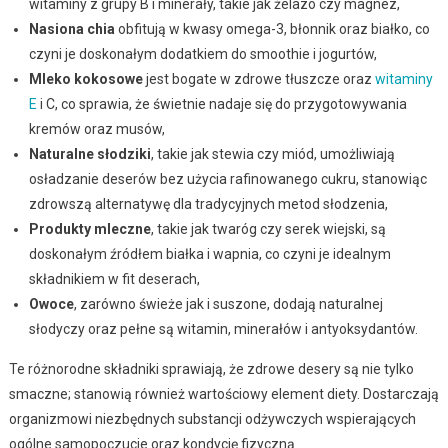
witaminy z grupy B i minerały, takie jak żelazo czy magnez,
Nasiona chia
obfitują w kwasy omega-3, błonnik oraz białko, co
czyni je doskonałym dodatkiem do smoothie i jogurtów,
Mleko kokosowe
jest bogate w zdrowe tłuszcze oraz
witaminy
E
i C, co sprawia, że świetnie nadaje się do przygotowywania
kremów oraz musów,
Naturalne słodziki
, takie jak stewia czy miód, umożliwiają
osładzanie deserów bez użycia rafinowanego cukru, stanowiąc
zdrowszą alternatywę dla tradycyjnych metod słodzenia,
Produkty mleczne
, takie jak twaróg czy serek wiejski, są
doskonałym źródłem białka i wapnia, co czyni je idealnym
składnikiem w fit deserach,
Owoce
, zarówno świeże jak i suszone, dodają naturalnej
słodyczy oraz pełne są witamin, minerałów i antyoksydantów.
Te różnorodne składniki sprawiają, że zdrowe desery są nie tylko
smaczne; stanowią również wartościowy element diety. Dostarczają
organizmowi niezbędnych substancji odżywczych wspierających
ogólne samopoczucie oraz kondycję fizyczną.