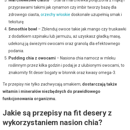
przyprawami takimi jak cynamon czy imbir tworzy bazę dla
zdrowego ciasta,
orzechy włoskie
doskonale uzupełnią smak i
teksturę.
Smoothie bowl
– Zblenduj owoce takie jak mango czy truskawki
z dodatkiem szpinaku lub jarmużu, aż uzyskasz gładką masę,
udekoruj ją świeżymi owocami oraz granolą dla efektownego
podania.
Pudding chia z owocami
– Nasiona chia namocz w mleku
roślinnym przez kilka godzin i podaj je z ulubionymi owocami, to
znakomity fit deser bogaty w błonnik oraz kwasy omega-3.
Te przepisy nie tylko zachwycają smakiem;
dostarczają także
witamin i minerałów niezbędnych do prawidłowego
funkcjonowania organizmu.
Jakie są przepisy na fit desery z
wykorzystaniem nasion chia?