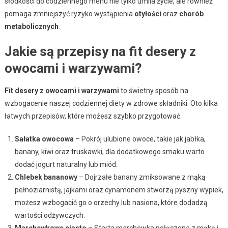
słodkości do codziennego menu nie tylko umila życie, ale również
pomaga zmniejszyć ryzyko wystąpienia
otyłości
oraz
chorób
metabolicznych
.
Jakie są przepisy na fit desery z
owocami i warzywami?
Fit desery z owocami i warzywami
to świetny sposób na
wzbogacenie naszej codziennej diety w zdrowe składniki. Oto kilka
łatwych przepisów, które możesz szybko przygotować:
Sałatka owocowa
– Pokrój ulubione owoce, takie jak jabłka,
banany, kiwi oraz truskawki, dla dodatkowego smaku warto
dodać jogurt naturalny lub miód.
Chlebek bananowy
– Dojrzałe banany zmiksowane z mąką
pełnoziarnistą, jajkami oraz cynamonem stworzą pyszny wypiek,
możesz wzbogacić go o orzechy lub nasiona, które dodadzą
wartości odżywczych.
Marchewkowe ciasto
– Starta marchewka połączona z mąką i