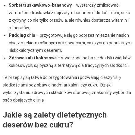
Sorbet truskawkowo-bananowy
– wystarczy zmiksować
zamrożone truskawki z dojrzałym bananem i dodać trochę soku
z cytryny, co nie tylko orzeźwia, ale również dostarcza witamin i
minerałów,
Pudding chia
– przygotowuje się go poprzez mieszanie nasion
chia z mlekiem roślinnym oraz owocami, co czyni go popularnym
niskokalorycznym deserem,
Zdrowe kulki kokosowe
– stworzone na bazie daktyli i wiórków
kokosowych, są pyszną alternatywą dla tradycyjnych słodkości.
Te przepisy są łatwe do przygotowania i pozwalają cieszyć się
słodkościami bez obaw o nadmiar kalorii czy cukru. Dzięki
wykorzystaniu zdrowych składników stanowią znakomity wybór dla
osób dbających o linię.
Jakie są zalety dietetycznych
deserów bez cukru?