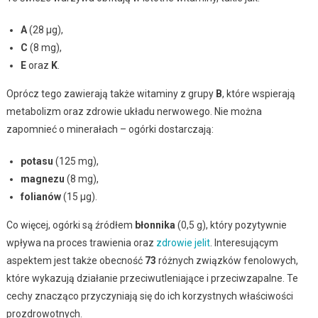
A
(28 µg),
C
(8 mg),
E
oraz
K
.
Oprócz tego zawierają także witaminy z grupy
B
, które wspierają
metabolizm oraz zdrowie układu nerwowego. Nie można
zapomnieć o minerałach – ogórki dostarczają:
potasu
(125 mg),
magnezu
(8 mg),
folianów
(15 µg).
Co więcej, ogórki są źródłem
błonnika
(0,5 g), który pozytywnie
wpływa na proces trawienia oraz
zdrowie jelit
. Interesującym
aspektem jest także obecność
73
różnych związków fenolowych,
które wykazują działanie przeciwutleniające i przeciwzapalne. Te
cechy znacząco przyczyniają się do ich korzystnych właściwości
prozdrowotnych.