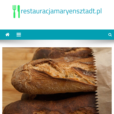
Skip
to
content
restauracjamaryensztadt.pl