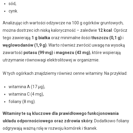
sód,
cynk.
Analizując ich wartości odżywcze na 100 g ogórków gruntowych,
można dostrzec ich niską kaloryczność – zaledwie
12 kcal
. Oprócz
tego zawierają
1 g białka
oraz minimalne ilości
tłuszczu (0,1 g)
i
węglowodanów (1,9 g)
. Warto również zwrócić uwagę na wysoką
zawartość
potasu (99 mg)
i
magnezu (43 mg)
, które wspierają
utrzymanie równowagi elektrolitowej w organizmie.
W tych ogórkach znajdziemy również cenne witaminy. Na przykład:
witamina A (17 µg),
witamina C (4 mg),
foliany (8 mg).
Witaminy te są kluczowe dla prawidłowego funkcjonowania
układu odpornościowego oraz zdrowia skóry.
Dodatkowo foliany
odgrywają ważną rolę w rozwoju komórek i tkanek.