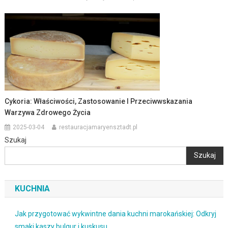
Cykoria: Właściwości, Zastosowanie I Przeciwwskazania
Warzywa Zdrowego Życia
2025-03-04
restauracjamaryensztadt.pl
Szukaj
Szukaj
KUCHNIA
Jak przygotować wykwintne dania kuchni marokańskiej: Odkryj
smaki kaszy bulgur i kuskusu