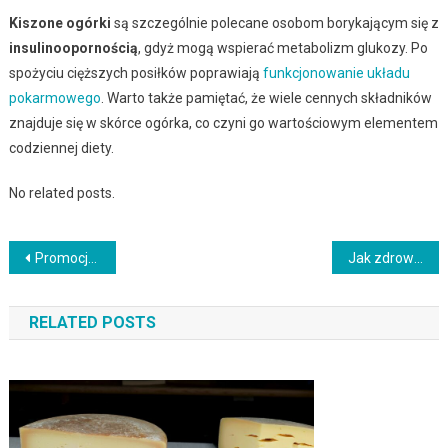
Kiszone ogórki
są szczególnie polecane osobom borykającym się z
insulinoopornością
, gdyż mogą wspierać metabolizm glukozy. Po
spożyciu cięższych posiłków poprawiają
funkcjonowanie układu
pokarmowego
. Warto także pamiętać, że wiele cennych składników
znajduje się w skórce ogórka, co czyni go wartościowym elementem
codziennej diety.
No related posts.
Nawigacja
Promocja zdrowia: Kluczowe cele, zadania i działania w społeczeństwie
Jak zdrowo jeść na śniadanie przy Hashimoto? Kluczowe zasady
wpisu
RELATED POSTS