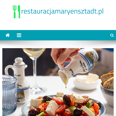
Skip
to
content
restauracjamaryensztadt.pl