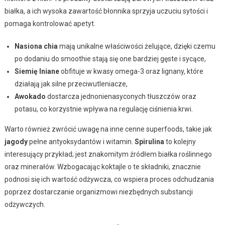
białka, a ich wysoka zawartość błonnika sprzyja uczuciu sytości i
pomaga kontrolować apetyt.
Nasiona chia
mają unikalne właściwości żelujące, dzięki czemu
po dodaniu do smoothie stają się one bardziej gęste i sycące,
Siemię lniane
obfituje w kwasy omega-3 oraz lignany, które
działają jak silne przeciwutleniacze,
Awokado
dostarcza jednonienasyconych tłuszczów oraz
potasu, co korzystnie wpływa na regulację ciśnienia krwi.
Warto również zwrócić uwagę na inne cenne superfoods, takie jak
jagody
pełne antyoksydantów i witamin.
Spirulina
to kolejny
interesujący przykład; jest znakomitym źródłem białka roślinnego
oraz minerałów. Wzbogacając koktajle o te składniki, znacznie
podnosi się ich wartość odżywcza, co wspiera proces odchudzania
poprzez dostarczanie organizmowi niezbędnych substancji
odżywczych.