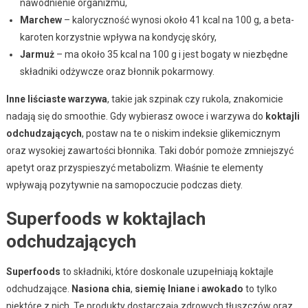
nawodnienie organizmu,
Marchew
– kaloryczność wynosi około 41 kcal na 100 g, a beta-
karoten korzystnie wpływa na kondycję skóry,
Jarmuż
– ma około 35 kcal na 100 g i jest bogaty w niezbędne
składniki odżywcze oraz błonnik pokarmowy.
Inne liściaste warzywa
, takie jak szpinak czy rukola, znakomicie
nadają się do smoothie. Gdy wybierasz owoce i warzywa do
koktajli
odchudzających
, postaw na te o niskim indeksie glikemicznym
oraz wysokiej zawartości błonnika. Taki dobór pomoże zmniejszyć
apetyt oraz przyspieszyć metabolizm. Właśnie te elementy
wpływają pozytywnie na samopoczucie podczas diety.
Superfoods w koktajlach
odchudzających
Superfoods
to składniki, które doskonale uzupełniają koktajle
odchudzające.
Nasiona chia
,
siemię lniane
i
awokado
to tylko
niektóre z nich. Te produkty dostarczają zdrowych tłuszczów oraz