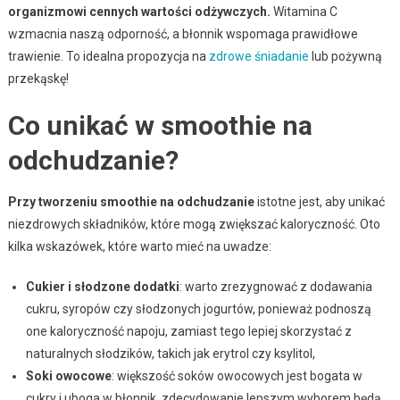
organizmowi cennych wartości odżywczych.
Witamina C
wzmacnia naszą odporność, a błonnik wspomaga prawidłowe
trawienie. To idealna propozycja na
zdrowe śniadanie
lub pożywną
przekąskę!
Co unikać w smoothie na
odchudzanie?
Przy tworzeniu smoothie na odchudzanie
istotne jest, aby unikać
niezdrowych składników, które mogą zwiększać kaloryczność. Oto
kilka wskazówek, które warto mieć na uwadze:
Cukier i słodzone dodatki
: warto zrezygnować z dodawania
cukru, syropów czy słodzonych jogurtów, ponieważ podnoszą
one kaloryczność napoju, zamiast tego lepiej skorzystać z
naturalnych słodzików, takich jak erytrol czy ksylitol,
Soki owocowe
: większość soków owocowych jest bogata w
cukry i uboga w błonnik, zdecydowanie lepszym wyborem będą