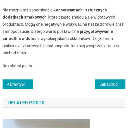
Nie można też zapominać o
konserwantach
i
sztucznych
dodatkach smakowych
, które często znajdują się w gotowych
produktach. Mogą one negatywnie wpływać na nasze zdrowie oraz
samopoczucie. Dlatego warto postawić na
przygotowywanie
smoothie w domu
z wysokiej jakości składników. Dzięki temu
unikniesz szkodliwych substancji i skuteczniej wesprzesz proces
odchudzania.
No related posts.
Nawigacja
Efektywne planowanie diety: jak osiągnąć zdrowe odżywianie?
Jak schudnąć po porodzie? Zdrowe zasady diety i aktywności
wpisu
RELATED POSTS