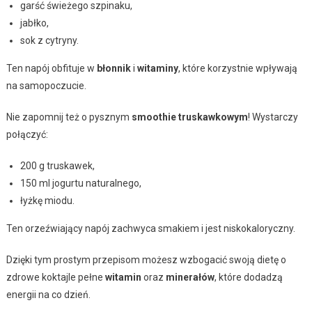
garść świeżego szpinaku,
jabłko,
sok z cytryny.
Ten napój obfituje w
błonnik
i
witaminy
, które korzystnie wpływają
na samopoczucie.
Nie zapomnij też o pysznym
smoothie truskawkowym
! Wystarczy
połączyć:
200 g truskawek,
150 ml jogurtu naturalnego,
łyżkę miodu.
Ten orzeźwiający napój zachwyca smakiem i jest niskokaloryczny.
Dzięki tym prostym przepisom możesz wzbogacić swoją dietę o
zdrowe koktajle pełne
witamin
oraz
minerałów
, które dodadzą
energii na co dzień.