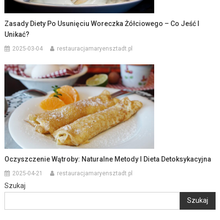
Zasady Diety Po Usunięciu Woreczka Żółciowego – Co Jeść I
Unikać?
2025-03-04
restauracjamaryensztadt.pl
Oczyszczenie Wątroby: Naturalne Metody I Dieta Detoksykacyjna
2025-04-21
restauracjamaryensztadt.pl
Szukaj
Szukaj