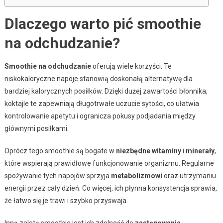
Dlaczego warto pić smoothie
na odchudzanie?
Smoothie na odchudzanie
oferują wiele korzyści. Te
niskokaloryczne napoje stanowią doskonałą alternatywę dla
bardziej kalorycznych posiłków. Dzięki dużej zawartości błonnika,
koktajle te zapewniają długotrwałe uczucie sytości, co ułatwia
kontrolowanie apetytu i ogranicza pokusy podjadania między
głównymi posiłkami.
Oprócz tego smoothie są bogate w
niezbędne witaminy
i
minerały
,
które wspierają prawidłowe funkcjonowanie organizmu. Regularne
spożywanie tych napojów sprzyja
metabolizmowi
oraz utrzymaniu
energii przez cały dzień. Co więcej, ich płynna konsystencja sprawia,
że łatwo się je trawi i szybko przyswaja.
Inną zaletą smoothie jest ich zdolność do
zastępowania