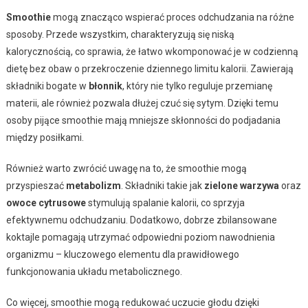
Smoothie
mogą znacząco wspierać proces odchudzania na różne
sposoby. Przede wszystkim, charakteryzują się niską
kalorycznością, co sprawia, że łatwo wkomponować je w codzienną
dietę bez obaw o przekroczenie dziennego limitu kalorii. Zawierają
składniki bogate w
błonnik
, który nie tylko reguluje przemianę
materii, ale również pozwala dłużej czuć się sytym. Dzięki temu
osoby pijące smoothie mają mniejsze skłonności do podjadania
między posiłkami.
Również warto zwrócić uwagę na to, że smoothie mogą
przyspieszać
metabolizm
. Składniki takie jak
zielone warzywa
oraz
owoce cytrusowe
stymulują spalanie kalorii, co sprzyja
efektywnemu odchudzaniu. Dodatkowo, dobrze zbilansowane
koktajle pomagają utrzymać odpowiedni poziom nawodnienia
organizmu – kluczowego elementu dla prawidłowego
funkcjonowania układu metabolicznego.
Co więcej, smoothie mogą redukować uczucie głodu dzięki