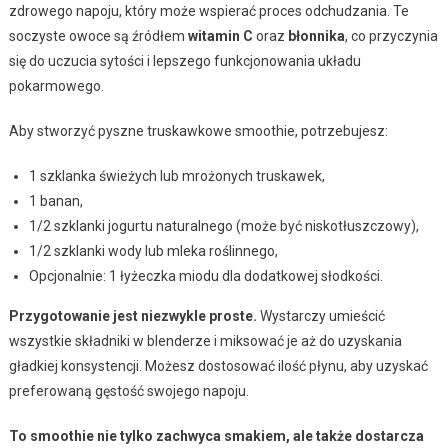
zdrowego napoju, który może wspierać proces odchudzania. Te
soczyste owoce są źródłem
witamin C
oraz
błonnika
, co przyczynia
się do uczucia sytości i lepszego funkcjonowania układu
pokarmowego.
Aby stworzyć pyszne truskawkowe smoothie, potrzebujesz:
1 szklanka świeżych lub mrożonych truskawek,
1 banan,
1/2 szklanki jogurtu naturalnego (może być niskotłuszczowy),
1/2 szklanki wody lub mleka roślinnego,
Opcjonalnie: 1 łyżeczka miodu dla dodatkowej słodkości.
Przygotowanie jest niezwykle proste.
Wystarczy umieścić
wszystkie składniki w blenderze i miksować je aż do uzyskania
gładkiej konsystencji. Możesz dostosować ilość płynu, aby uzyskać
preferowaną gęstość swojego napoju.
To smoothie nie tylko zachwyca smakiem, ale także dostarcza