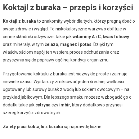
Koktajl z buraka – przepis i korzyści
Koktajl z buraka
to znakomity wybór dla tych, którzy pragną dbać o
swoje zdrowie i wygląd. To niskokaloryczne warzywo obfituje w
cenne składniki odżywcze, takie jak
witaminy A i C
,
kwas foliowy
oraz minerały, w tym
żelazo
,
magnez
i
potas
. Dzięki tym
właściwościom napój ten wspiera proces odchudzania oraz
przyczynia się do poprawy ogólnej kondycji organizmu.
Przygotowanie koktajlu z buraka jest niezwykle proste i zajmuje
niewiele czasu. Wystarczy zmiksować jeden średniej wielkości
ugotowany lub surowy burak z wodą lub sokiem owocowym – na
przykład jabłkowym. Dla lepszego smaku możesz wzbogacić go o
dodatki takie jak
cytryna
czy
imbir
, który dodatkowo przynosi
szereg korzyści zdrowotnych.
Zalety picia koktajlu z buraka
są naprawdę liczne: