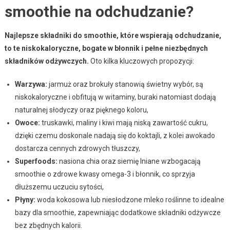
smoothie na odchudzanie?
Najlepsze składniki do smoothie, które wspierają odchudzanie,
to te niskokaloryczne, bogate w błonnik i pełne niezbędnych
składników odżywczych.
Oto kilka kluczowych propozycji:
Warzywa:
jarmuż oraz brokuły stanowią świetny wybór, są
niskokaloryczne i obfitują w witaminy, buraki natomiast dodają
naturalnej słodyczy oraz pięknego koloru,
Owoce:
truskawki, maliny i kiwi mają niską zawartość cukru,
dzięki czemu doskonale nadają się do koktajli, z kolei awokado
dostarcza cennych zdrowych tłuszczy,
Superfoods:
nasiona chia oraz siemię lniane wzbogacają
smoothie o zdrowe kwasy omega-3 i błonnik, co sprzyja
dłuższemu uczuciu sytości,
Płyny:
woda kokosowa lub niesłodzone mleko roślinne to idealne
bazy dla smoothie, zapewniając dodatkowe składniki odżywcze
bez zbędnych kalorii.