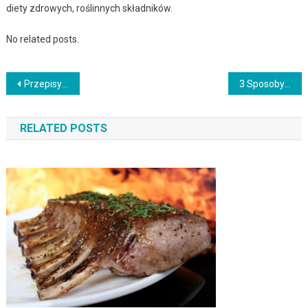
diety zdrowych, roślinnych składników.
No related posts.
Nawigacja
Przepisy na wykwintne polskie sękacze: Aromatyczne i piękne wypieki
3 Sposoby na zrobienie makowca w kształcie gwiazdy
wpisu
RELATED POSTS