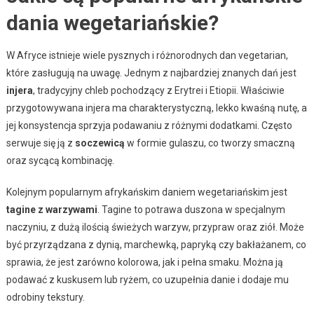
dania wegetariańskie?
W Afryce istnieje wiele pysznych i różnorodnych dan vegetarian,
które zasługują na uwagę. Jednym z najbardziej znanych dań jest
injera
, tradycyjny chleb pochodzący z Erytrei i Etiopii. Właściwie
przygotowywana injera ma charakterystyczną, lekko kwaśną nutę, a
jej konsystencja sprzyja podawaniu z różnymi dodatkami. Często
serwuje się ją z
soczewicą
w formie gulaszu, co tworzy smaczną
oraz sycącą kombinację.
Kolejnym popularnym afrykańskim daniem wegetariańskim jest
tagine z warzywami
. Tagine to potrawa duszona w specjalnym
naczyniu, z dużą ilością świeżych warzyw, przypraw oraz ziół. Może
być przyrządzana z dynią, marchewką, papryką czy bakłażanem, co
sprawia, że jest zarówno kolorowa, jak i pełna smaku. Można ją
podawać z kuskusem lub ryżem, co uzupełnia danie i dodaje mu
odrobiny tekstury.