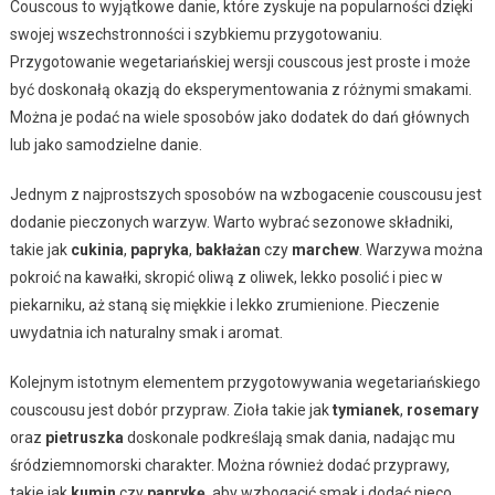
Couscous to wyjątkowe danie, które zyskuje na popularności dzięki
swojej wszechstronności i szybkiemu przygotowaniu.
Przygotowanie wegetariańskiej wersji couscous jest proste i może
być doskonałą okazją do eksperymentowania z różnymi smakami.
Można je podać na wiele sposobów jako dodatek do dań głównych
lub jako samodzielne danie.
Jednym z najprostszych sposobów na wzbogacenie couscousu jest
dodanie pieczonych warzyw. Warto wybrać sezonowe składniki,
takie jak
cukinia
,
papryka
,
bakłażan
czy
marchew
. Warzywa można
pokroić na kawałki, skropić oliwą z oliwek, lekko posolić i piec w
piekarniku, aż staną się miękkie i lekko zrumienione. Pieczenie
uwydatnia ich naturalny smak i aromat.
Kolejnym istotnym elementem przygotowywania wegetariańskiego
couscousu jest dobór przypraw. Zioła takie jak
tymianek
,
rosemary
oraz
pietruszka
doskonale podkreślają smak dania, nadając mu
śródziemnomorski charakter. Można również dodać przyprawy,
takie jak
kumin
czy
paprykę
, aby wzbogacić smak i dodać nieco