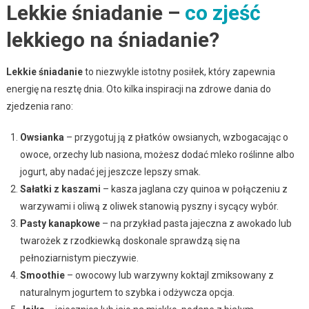
Lekkie śniadanie –
co zjeść
lekkiego na śniadanie?
Lekkie śniadanie
to niezwykle istotny posiłek, który zapewnia
energię na resztę dnia. Oto kilka inspiracji na zdrowe dania do
zjedzenia rano:
Owsianka
– przygotuj ją z płatków owsianych, wzbogacając o
owoce, orzechy lub nasiona, możesz dodać mleko roślinne albo
jogurt, aby nadać jej jeszcze lepszy smak.
Sałatki z kaszami
– kasza jaglana czy quinoa w połączeniu z
warzywami i oliwą z oliwek stanowią pyszny i sycący wybór.
Pasty kanapkowe
– na przykład pasta jajeczna z awokado lub
twarożek z rzodkiewką doskonale sprawdzą się na
pełnoziarnistym pieczywie.
Smoothie
– owocowy lub warzywny koktajl zmiksowany z
naturalnym jogurtem to szybka i odżywcza opcja.