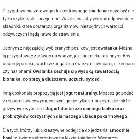
Przygotowanie zdrowego i lekkostrawnego śniadania może być nie
tylko szybkie, ale i przyjemne. Ważne jest, aby wybrać odpowiednie
składniki, które dostarczą organizmowi niezbędnych wartości
odżywczych i będą łatwe do strawienia.
Jednym z najczęściej wybieranych posiłków jest
owsianka
. Można
ją przygotować zarówno na wodzie, jak i na mleku roślinnym. Aby
dodać jej smaku, warto wzbogacić ją świeżymi owocami, orzechami
czy nasionami.
Owsianka cechuje się wysoką zawartością
błonnika, co sprzyja dłuższemu uczuciu sytości.
Inną doskonałą propozycją jest
jogurt naturalny
. Możesz go podać
z musami owocowymi, co czyni go nie tylko smacznym, ale także
pożywnym wyborem.
Jogurt dostarcza cennego białka oraz
probiotyków korzystnych dla naszego układu pokarmowego.
Dla tych, którzy lubią kreatywne podejście do jedzenia,
smoothie
bowl
to świetna alternatywa na lekkie śniadanie. Wystarczy