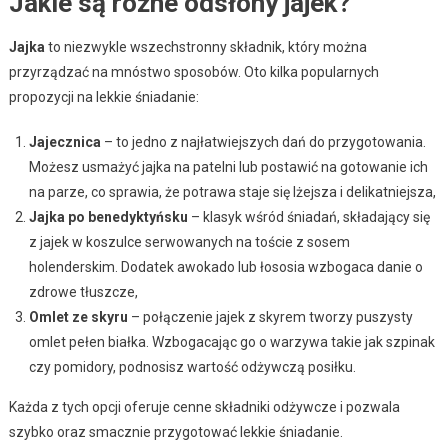
Jakie są różne odsłony jajek?
Jajka
to niezwykle wszechstronny składnik, który można
przyrządzać na mnóstwo sposobów. Oto kilka popularnych
propozycji na lekkie śniadanie:
Jajecznica
– to jedno z najłatwiejszych dań do przygotowania.
Możesz usmażyć jajka na patelni lub postawić na gotowanie ich
na parze, co sprawia, że potrawa staje się lżejsza i delikatniejsza,
Jajka po benedyktyńsku
– klasyk wśród śniadań, składający się
z jajek w koszulce serwowanych na toście z sosem
holenderskim. Dodatek awokado lub łososia wzbogaca danie o
zdrowe tłuszcze,
Omlet ze skyru
– połączenie jajek z skyrem tworzy puszysty
omlet pełen białka. Wzbogacając go o warzywa takie jak szpinak
czy pomidory, podnosisz wartość odżywczą posiłku.
Każda z tych opcji oferuje cenne składniki odżywcze i pozwala
szybko oraz smacznie przygotować lekkie śniadanie.