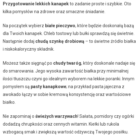
Przygotowanie lekkich kanapek
to zadanie proste i szybkie. Oto
kilka pomysłów na zdrowe oraz smaczne śniadanie.
Na początek wybierz
białe pieczywo
, które będzie doskonałą bazą
dla Twoich kanapek. Chleb tostowy lub bułki sprawdzą się świetnie.
Następnie dodaj
chudą szynkę drobiową
– to świetne źródło białka
i niskokaloryczny składnik.
Możesz także sięgnąć po
chudy twaróg
, który doskonale nadaje się
do smarowania. Jego wysoka zawartość białka przy minimalnej
ilości tłuszczu czyni go idealnym wyborem na lekkie poranki. Innym
pomysłem są
pasty kanapkowe
; na przykład pasta jajeczna z
awokado łączy w sobie kremową konsystencję oraz wartościowe
białko.
Nie zapominaj o
świeżych warzywach
! Sałata, pomidory czy ogórki
dodadzą chrupkości oraz cennych witamin. Kiełki lub rukola
wzbogacą smak i zwiększą wartość odżywczą Twojego posiłku.