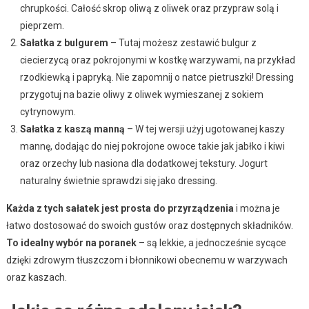
chrupkości. Całość skrop oliwą z oliwek oraz przypraw solą i
pieprzem.
Sałatka z bulgurem
– Tutaj możesz zestawić bulgur z
ciecierzycą oraz pokrojonymi w kostkę warzywami, na przykład
rzodkiewką i papryką. Nie zapomnij o natce pietruszki! Dressing
przygotuj na bazie oliwy z oliwek wymieszanej z sokiem
cytrynowym.
Sałatka z kaszą manną
– W tej wersji użyj ugotowanej kaszy
mannę, dodając do niej pokrojone owoce takie jak jabłko i kiwi
oraz orzechy lub nasiona dla dodatkowej tekstury. Jogurt
naturalny świetnie sprawdzi się jako dressing.
Każda z tych sałatek jest prosta do przyrządzenia
i można je
łatwo dostosować do swoich gustów oraz dostępnych składników.
To idealny wybór na poranek
– są lekkie, a jednocześnie sycące
dzięki zdrowym tłuszczom i błonnikowi obecnemu w warzywach
oraz kaszach.