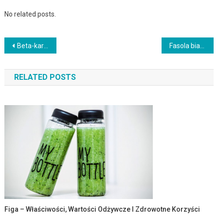
No related posts.
Nawigacja
Beta-karoten: właściwości, źródła i wpływ na zdrowie
Fasola biała – właściwości, wartości odżywcze i korzyści zdrowotne
wpisu
RELATED POSTS
Figa – Właściwości, Wartości Odżywcze I Zdrowotne Korzyści