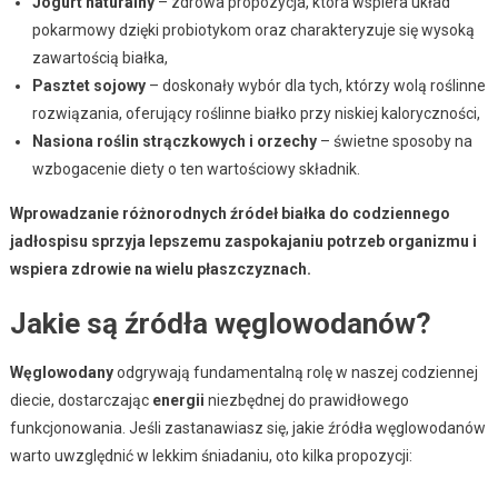
Jogurt naturalny
– zdrowa propozycja, która wspiera układ
pokarmowy dzięki probiotykom oraz charakteryzuje się wysoką
zawartością białka,
Pasztet sojowy
– doskonały wybór dla tych, którzy wolą roślinne
rozwiązania, oferujący roślinne białko przy niskiej kaloryczności,
Nasiona roślin strączkowych i orzechy
– świetne sposoby na
wzbogacenie diety o ten wartościowy składnik.
Wprowadzanie różnorodnych źródeł białka do codziennego
jadłospisu sprzyja lepszemu zaspokajaniu potrzeb organizmu i
wspiera zdrowie na wielu płaszczyznach.
Jakie są źródła węglowodanów?
Węglowodany
odgrywają fundamentalną rolę w naszej codziennej
diecie, dostarczając
energii
niezbędnej do prawidłowego
funkcjonowania. Jeśli zastanawiasz się, jakie źródła węglowodanów
warto uwzględnić w lekkim śniadaniu, oto kilka propozycji: