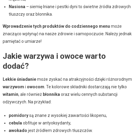
Nasiona
– siemię lniane i pestki dyni to świetne źródła zdrowych
tłuszczy oraz błonnika.
Wprowadzenie tych produktów do codziennego menu
może
znacząco wpłynąć na nasze zdrowie i samopoczucie. Należy jednak
pamiętać o umiarze!
Jakie warzywa i owoce warto
dodać?
Lekkie śniadanie
może zyskać na atrakcyjności dzięki różnorodnym
warzywom
i
owocom
. Te kolorowe składniki dostarczają nie tylko
witamin
, ale również
błonnika
oraz wielu cennych substancji
odżywczych. Na przykład:
pomidory
są znane z wysokiej zawartości likopenu,
cebula
obfituje w antyoksydanty,
awokado
jest źródłem zdrowych tłuszczów.