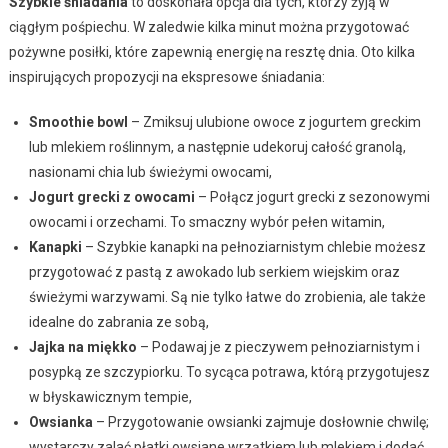
Szybkie śniadania
to doskonała opcja dla tych, którzy żyją w
ciągłym pośpiechu. W zaledwie kilka minut można przygotować
pożywne posiłki, które zapewnią energię na resztę dnia. Oto kilka
inspirujących propozycji na ekspresowe śniadania:
Smoothie bowl
– Zmiksuj ulubione owoce z jogurtem greckim
lub mlekiem roślinnym, a następnie udekoruj całość granolą,
nasionami chia lub świeżymi owocami,
Jogurt grecki z owocami
– Połącz jogurt grecki z sezonowymi
owocami i orzechami. To smaczny wybór pełen witamin,
Kanapki
– Szybkie kanapki na pełnoziarnistym chlebie możesz
przygotować z pastą z awokado lub serkiem wiejskim oraz
świeżymi warzywami. Są nie tylko łatwe do zrobienia, ale także
idealne do zabrania ze sobą,
Jajka na miękko
– Podawaj je z pieczywem pełnoziarnistym i
posypką ze szczypiorku. To sycąca potrawa, którą przygotujesz
w błyskawicznym tempie,
Owsianka
– Przygotowanie owsianki zajmuje dosłownie chwilę;
wystarczy zalać płatki owsiane wrzątkiem lub mlekiem i dodać