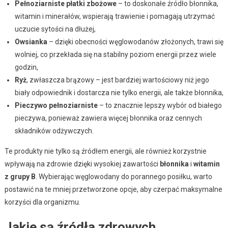
Pełnoziarniste płatki zbożowe
– to doskonałe źródło błonnika,
witamin i minerałów, wspierają trawienie i pomagają utrzymać
uczucie sytości na dłużej,
Owsianka
– dzięki obecności węglowodanów złożonych, trawi się
wolniej, co przekłada się na stabilny poziom energii przez wiele
godzin,
Ryż
, zwłaszcza brązowy – jest bardziej wartościowy niż jego
biały odpowiednik i dostarcza nie tylko energii, ale także błonnika,
Pieczywo pełnoziarniste
– to znacznie lepszy wybór od białego
pieczywa, ponieważ zawiera więcej błonnika oraz cennych
składników odżywczych.
Te produkty nie tylko są źródłem energii, ale również korzystnie
wpływają na zdrowie dzięki wysokiej zawartości
błonnika
i
witamin
z grupy B
. Wybierając węglowodany do porannego posiłku, warto
postawić na te mniej przetworzone opcje, aby czerpać maksymalne
korzyści dla organizmu.
Jakie są źródła zdrowych