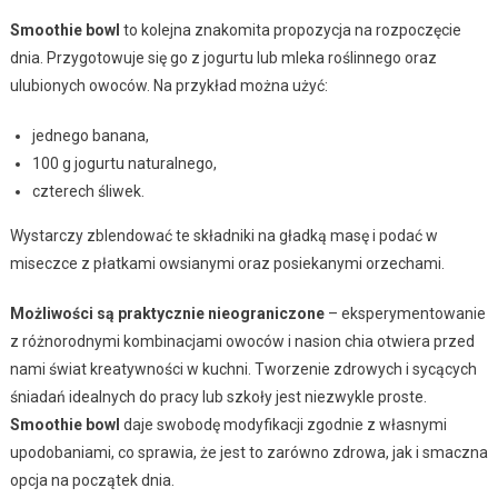
Smoothie bowl
to kolejna znakomita propozycja na rozpoczęcie
dnia. Przygotowuje się go z jogurtu lub mleka roślinnego oraz
ulubionych owoców. Na przykład można użyć:
jednego banana,
100 g jogurtu naturalnego,
czterech śliwek.
Wystarczy zblendować te składniki na gładką masę i podać w
miseczce z płatkami owsianymi oraz posiekanymi orzechami.
Możliwości są praktycznie nieograniczone
– eksperymentowanie
z różnorodnymi kombinacjami owoców i nasion chia otwiera przed
nami świat kreatywności w kuchni. Tworzenie zdrowych i sycących
śniadań idealnych do pracy lub szkoły jest niezwykle proste.
Smoothie bowl
daje swobodę modyfikacji zgodnie z własnymi
upodobaniami, co sprawia, że jest to zarówno zdrowa, jak i smaczna
opcja na początek dnia.