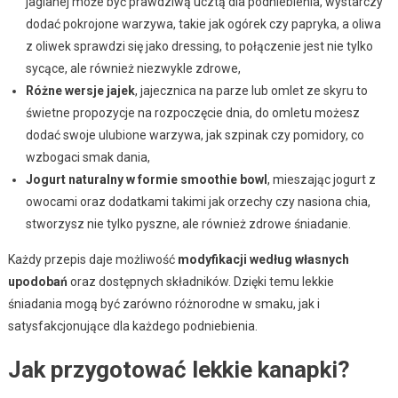
jaglanej może być prawdziwą ucztą dla podniebienia, wystarczy
dodać pokrojone warzywa, takie jak ogórek czy papryka, a oliwa
z oliwek sprawdzi się jako dressing, to połączenie jest nie tylko
sycące, ale również niezwykle zdrowe,
Różne wersje jajek
, jajecznica na parze lub omlet ze skyru to
świetne propozycje na rozpoczęcie dnia, do omletu możesz
dodać swoje ulubione warzywa, jak szpinak czy pomidory, co
wzbogaci smak dania,
Jogurt naturalny w formie smoothie bowl
, mieszając jogurt z
owocami oraz dodatkami takimi jak orzechy czy nasiona chia,
stworzysz nie tylko pyszne, ale również zdrowe śniadanie.
Każdy przepis daje możliwość
modyfikacji według własnych
upodobań
oraz dostępnych składników. Dzięki temu lekkie
śniadania mogą być zarówno różnorodne w smaku, jak i
satysfakcjonujące dla każdego podniebienia.
Jak przygotować lekkie kanapki?