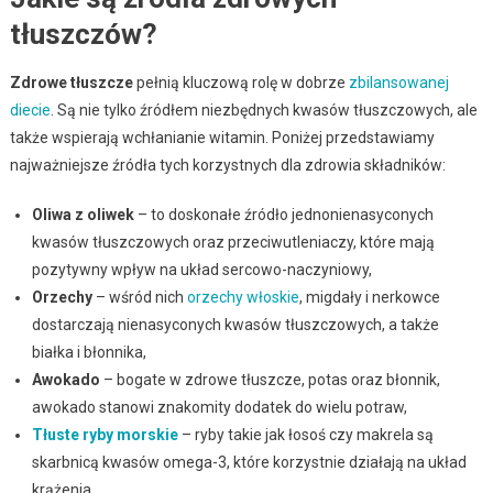
tłuszczów?
Zdrowe tłuszcze
pełnią kluczową rolę w dobrze
zbilansowanej
diecie
. Są nie tylko źródłem niezbędnych kwasów tłuszczowych, ale
także wspierają wchłanianie witamin. Poniżej przedstawiamy
najważniejsze źródła tych korzystnych dla zdrowia składników:
Oliwa z oliwek
– to doskonałe źródło jednonienasyconych
kwasów tłuszczowych oraz przeciwutleniaczy, które mają
pozytywny wpływ na układ sercowo-naczyniowy,
Orzechy
– wśród nich
orzechy włoskie
, migdały i nerkowce
dostarczają nienasyconych kwasów tłuszczowych, a także
białka i błonnika,
Awokado
– bogate w zdrowe tłuszcze, potas oraz błonnik,
awokado stanowi znakomity dodatek do wielu potraw,
Tłuste ryby morskie
– ryby takie jak łosoś czy makrela są
skarbnicą kwasów omega-3, które korzystnie działają na układ
krążenia,