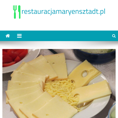
Skip
to
content
restauracjamaryensztadt.pl