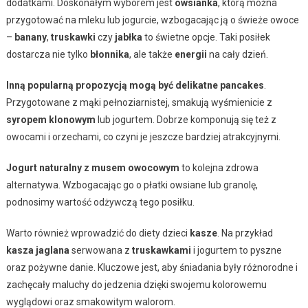
dodatkami. Doskonałym wyborem jest
owsianka
, którą można
przygotować na mleku lub jogurcie, wzbogacając ją o świeże owoce
–
banany
,
truskawki
czy
jabłka
to świetne opcje. Taki posiłek
dostarcza nie tylko
błonnika
, ale także
energii
na cały dzień.
Inną popularną propozycją mogą być delikatne pancakes
.
Przygotowane z mąki pełnoziarnistej, smakują wyśmienicie z
syropem klonowym
lub jogurtem. Dobrze komponują się też z
owocami i orzechami, co czyni je jeszcze bardziej atrakcyjnymi.
Jogurt naturalny z musem owocowym
to kolejna zdrowa
alternatywa. Wzbogacając go o płatki owsiane lub granolę,
podnosimy wartość odżywczą tego posiłku.
Warto również wprowadzić do diety dzieci
kasze
. Na przykład
kasza jaglana
serwowana z
truskawkami
i jogurtem to pyszne
oraz pożywne danie. Kluczowe jest, aby śniadania były różnorodne i
zachęcały maluchy do jedzenia dzięki swojemu kolorowemu
wyglądowi oraz smakowitym walorom.