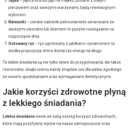
Jajka
– jajecznica lub jajo na miękko, podane z białym
pieczywem oraz świeżymi warzywami, będą rewelacyjnym
wyborem.
Naleśniki
– cienkie naleśniki pełnoziarniste serwowane ze
świeżymi owocami lub dżemem to pyszne rozwiązanie na
rozpoczęcie dnia.
Gotowany ryż
– ryż ugotowany z jabłkami i cynamonem to
słodka propozycja, która dostarczy energii na długo.
Te lekkie śniadania są nie tylko łatwe do przygotowania, ale także
różnorodne, dzięki czemu każdy znajdzie coś dla siebie zgodnego
ze swoimi upodobaniami oraz wymaganiami dietetycznymi.
Jakie korzyści zdrowotne płyną
z lekkiego śniadania?
Lekkie śniadanie
niesie ze sobą szereg korzyści zdrowotnych,
które mają pozytywny wpływ na nasze samopoczucie oraz