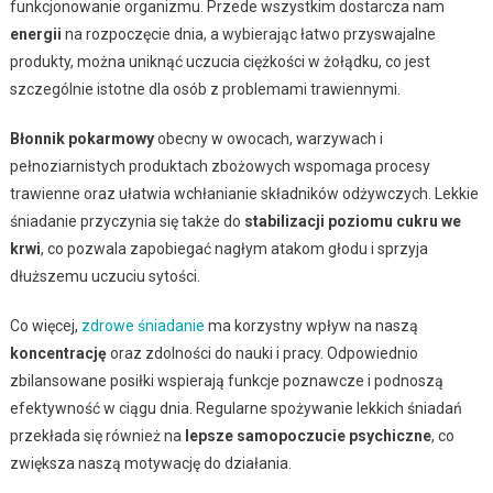
funkcjonowanie organizmu. Przede wszystkim dostarcza nam
energii
na rozpoczęcie dnia, a wybierając łatwo przyswajalne
produkty, można uniknąć uczucia ciężkości w żołądku, co jest
szczególnie istotne dla osób z problemami trawiennymi.
Błonnik pokarmowy
obecny w owocach, warzywach i
pełnoziarnistych produktach zbożowych wspomaga procesy
trawienne oraz ułatwia wchłanianie składników odżywczych. Lekkie
śniadanie przyczynia się także do
stabilizacji poziomu cukru we
krwi
, co pozwala zapobiegać nagłym atakom głodu i sprzyja
dłuższemu uczuciu sytości.
Co więcej,
zdrowe śniadanie
ma korzystny wpływ na naszą
koncentrację
oraz zdolności do nauki i pracy. Odpowiednio
zbilansowane posiłki wspierają funkcje poznawcze i podnoszą
efektywność w ciągu dnia. Regularne spożywanie lekkich śniadań
przekłada się również na
lepsze samopoczucie psychiczne
, co
zwiększa naszą motywację do działania.